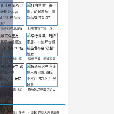
佳绩|箭牌卫浴斩
打响世博年第一炮，
维家全屋定制：客
续缘世博，箭牌家居
厨房美学,跟顶级
搬新家这些应该扔出
/教育
的健康，由我们守护——
爱国 你就大声说出来