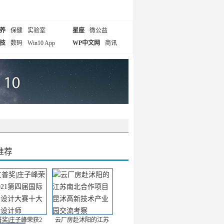
养
保健
实验室
星座
微公益
技
数码
Win10 App
WP中文网
商讯
推荐
普奖|庄子峰荣获2
云厂房赴沭阳的江苏