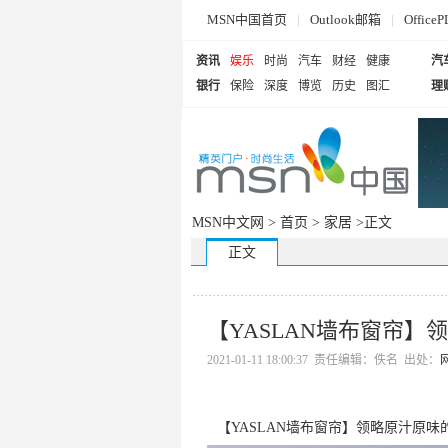
MSN中国首页
|
Outlook邮箱
|
Offi
资讯
娱乐
时尚
汽车
财经
健康
汽
银行
保险
深度
博览
历史
图汇
理
MSN中文网 >
首页
>
家居
>正文
正文
【YASLAN墙布窗帘
2021-01-11 18:00:37 责任编辑：佚名 出处：
【YASLAN墙布窗帘】领略原汁原味