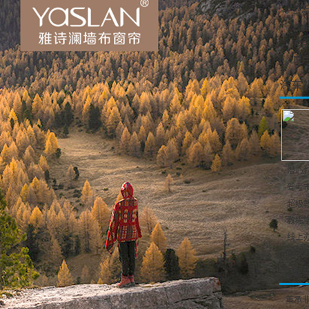
斯蒂
《2
东
国
汽车
·
潜心打
·
驾考市
·
超级教
·
教练学
·
线上办
·
车轮互
金融
·
董承非