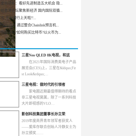
金谷琦彬：看好先进制造五大机会 隐...
经香港论坛聚焦新经济 国内国际双循...
况!平安银行上天啦!!...
Elysia）通过整合Chainlink预言机...
币违法吗?如何购买比特币?以火币为...
酷玩
三星Neo QLED 8K电视，和这
在2021年国际消费类电子产品
展览会(CES)上，三星在&ldquo;Fir
st Look&rdquo;…
三星电视：做时代的引领者
家电圈近期最值得期待的看点
非三星电视莫属，除了一系列科技
大片即视感的VLO…
影创科技集团董事长孙立荣
2019年度商界青年领军者获奖人
——爱库存联合创始人冷静女士为
孙立颁奖....…