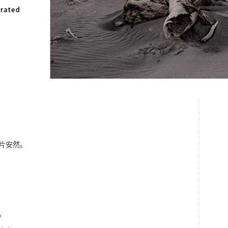
·
外媒
片安然。
。