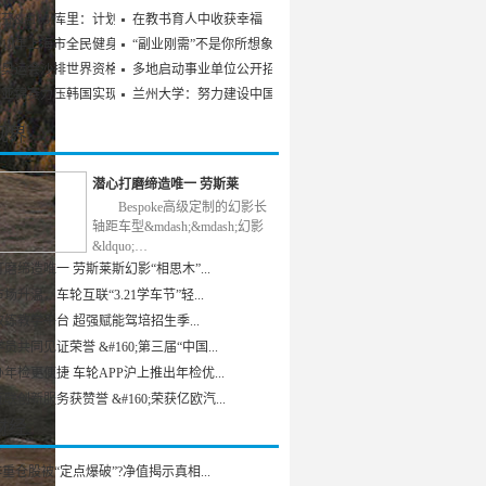
芬&#183;库里：计划参
在教书育人中收获幸福
018年上海市全民健身发
“副业刚需”不是你所想象
京奥运会沙排世界资格赛
多地启动事业单位公开招聘
乒亚锦赛力压韩国实现男
兰州大学：努力建设中国特
视界
潜心打磨缔造唯一 劳斯莱
Bespoke高级定制的幻影长
轴距车型&mdash;&mdash;幻影
&ldquo;…
磨缔造唯一 劳斯莱斯幻影“相思木”...
场升温，车轮互联“3.21学车节”轻...
练教学平台 超强赋能驾培招生季...
员共同见证荣誉 &#160;第三届“中国...
年检更便捷 车轮APP沪上推出年检优...
联创新服务获赞誉 &#160;荣获亿欧汽...
财经
重仓股被“定点爆破”?净值揭示真相...