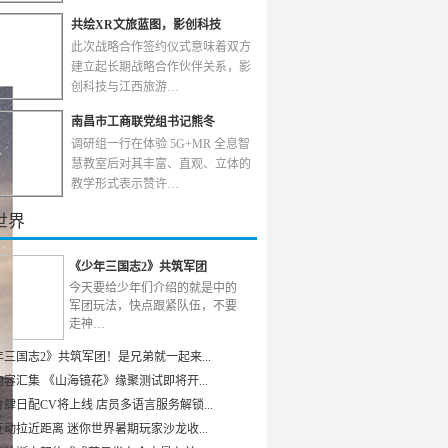
共绘XR文旅蓝图，影创科技
此次战略合作签约仪式意味着双方
建立起长期战略合作伙伴关系，影
创科技与江西旅游…
南昌市工商联党组书记熊冬
调研组一行在体验 5G+MR 全息智
慧教室后对其丰富、直观、立体的
教学形式表示赞许…
世界
《少年三国志2》共筑军团
今天要给少年们介绍的就是中的
军团玩法，快点跟紧队伍，不要
走神…
年三国志2》共筑军团！是兄弟就一起来...
容汇集 《山海镜花》缘聚测试即将开...
肆日配CV将上线 店员多语言服务解锁...
动拉近距离 迷你世界暑期玩家沙龙收...