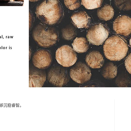
够沉稳睿智。