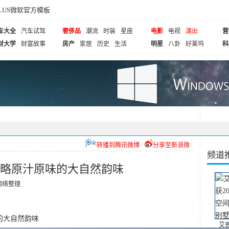
cePLUS微软官方模板
车大全
汽车试驾
奢侈品
潮流
时装
星座
电影
电视
演出
营
财大学
财富故事
房产
家居
历史
生活
明星
八卦
好莱坞
科
转播到腾讯微博
分享至新浪微
频道
】领略原汁原味的大自然韵味
网络整理
的大自然韵味
艾