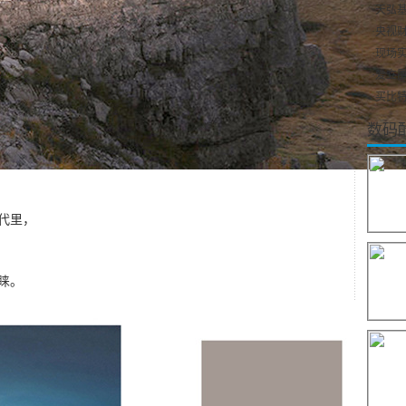
·
天弘基
·
央视财
·
现场实
·
爱立厦（
·
买比特
数码
代里，
睐。