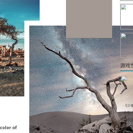
游戏
·
《少
·
全新内
·
精灵食
·
亲子互