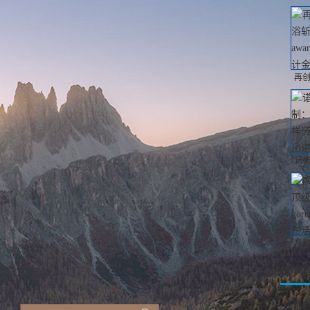
再创
诺
唤醒
体育
你