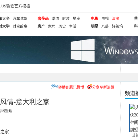
cePLUS微软官方模板
车大全
汽车试驾
奢侈品
潮流
时装
星座
电影
电视
演出
营
财大学
财富故事
房产
家居
历史
生活
明星
八卦
好莱坞
科
转播到腾讯微博
分享至新浪微
频道
式风情-意大利之家
网络整理
利之家
艾