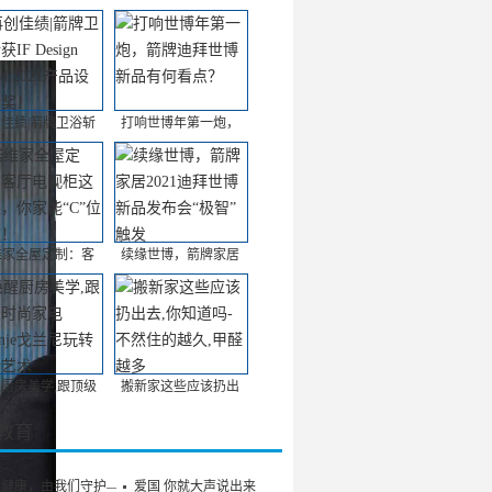
佳绩|箭牌卫浴斩
打响世博年第一炮，
维家全屋定制：客
续缘世博，箭牌家居
厨房美学,跟顶级
搬新家这些应该扔出
/教育
的健康，由我们守护——
爱国 你就大声说出来