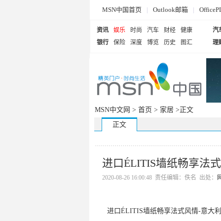
MSN中国首页
|
Outlook邮箱
|
Offi
资讯
娱乐
时尚
汽车
财经
健康
汽
银行
保险
深度
博览
历史
图汇
理
MSN中文网 >
首页
>
家居
>正文
正文
进口ÉLITIS墙纸畅享法
2020-08-26 16:00:48 责任编辑：佚名 出处：
进口ÉLITIS墙纸畅享法式风情-意大