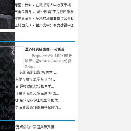
芬&#183;库里：计划参
在教书育人中收获幸福
018年上海市全民健身发
“副业刚需”不是你所想象
京奥运会沙排世界资格赛
多地启动事业单位公开招聘
乒亚锦赛力压韩国实现男
兰州大学：努力建设中国特
视界
潜心打磨缔造唯一 劳斯莱
Bespoke高级定制的幻影长
轴距车型&mdash;&mdash;幻影
&ldquo;…
磨缔造唯一 劳斯莱斯幻影“相思木”...
场升温，车轮互联“3.21学车节”轻...
练教学平台 超强赋能驾培招生季...
员共同见证荣誉 &#160;第三届“中国...
年检更便捷 车轮APP沪上推出年检优...
联创新服务获赞誉 &#160;荣获亿欧汽...
财经
重仓股被“定点爆破”?净值揭示真相...