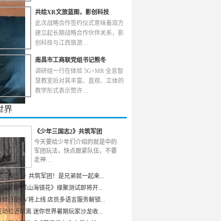
共绘XR文旅蓝图，影创科技
此次战略合作签约仪式意味着双方
建立起长期战略合作伙伴关系，影
创科技与江西旅游…
南昌市工商联党组书记熊冬
调研组一行在体验 5G+MR 全息智
慧教室后对其丰富、直观、立体的
教学形式表示赞许…
世界
《少年三国志2》共筑军团
今天要给少年们介绍的就是中的
军团玩法，快点跟紧队伍，不要
走神…
年三国志2》共筑军团！是兄弟就一起来...
容汇集 《山海镜花》缘聚测试即将开...
肆日配CV将上线 店员多语言服务解锁...
动拉近距离 迷你世界暑期玩家沙龙收...