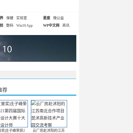
养
保健
实验室
星座
微公益
技
数码
Win10 App
WP中文网
商讯
推荐
普奖|庄子峰荣获2
云厂房赴沭阳的江苏