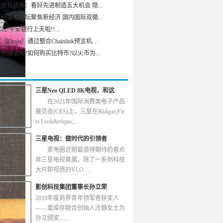
金谷琦彬：看好先进制造五大机会 隐...
经香港论坛聚焦新经济 国内国际双循...
况!平安银行上天啦!!...
Elysia）通过整合Chainlink预言机...
币违法吗?如何购买比特币?以火币为...
酷玩
三星Neo QLED 8K电视，和这
在2021年国际消费类电子产品
展览会(CES)上，三星在&ldquo;Fir
st Look&rdquo;…
三星电视：做时代的引领者
家电圈近期最值得期待的看点
非三星电视莫属，除了一系列科技
大片即视感的VLO…
影创科技集团董事长孙立荣
2019年度商界青年领军者获奖人
——爱库存联合创始人冷静女士为
孙立颁奖....…