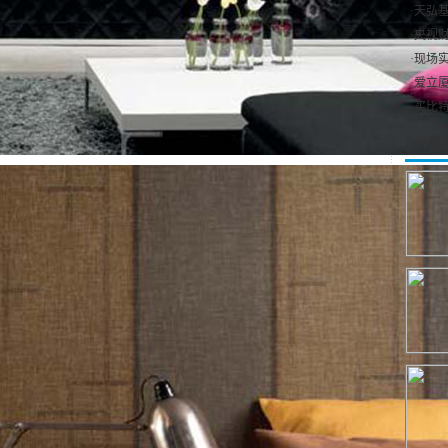
·
天弘基
·
央视财
·
现场实
·
爱立厦（
·
买比特
数码