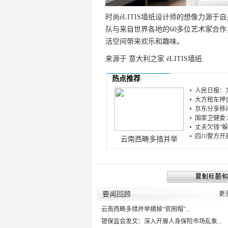
时尚éLITIS墙纸设计师的想像力源
队与来自世界各地的60多位艺术家合
活空间带来欢乐和趣味。
来源于 意大利之家 éLITIS墙纸
热点推荐
人民日报：为
大方租车押金
京东分享移动
国家卫健委：
丈夫欠钱“躲
四川警方开展“
云南西畴多措并举
要闻回顾
更
·
云南西畴多措并举摘掉“贫困帽”...
·
银保监会发文：深入开展人身保险市场乱象...