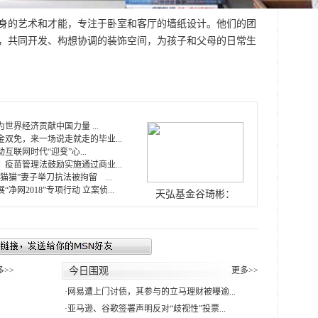
于自身的艺术和才能，专注于卧室和客厅的墙纸设计。他们的团
作，共同开发、构想协调的装饰空间，为孩子和父母的日常生
世界经济贡献中国力量 ...
双免，来一场说走就走的毕业...
互联网时代“迎变”心...
疫苗管理法鼓励实施通过商业...
猫猫”妻子举刀抗法被拘留 ...
净网2018”专项行动 立案侦...
天弘基金谷琦彬：
多>>
今日围观
更多>>
·
网易遭上门讨债，其参与的立马理财被曝逾...
·
亚马逊、谷歌签署声明反对“歧视性”投票...