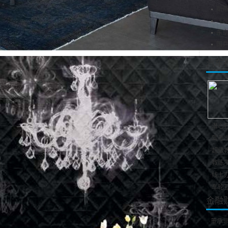
斯蒂
《2
东
国
汽车
·
潜心打
·
驾考市
·
超级教
·
教练学
·
线上办
·
车轮互
金融
·
董承非