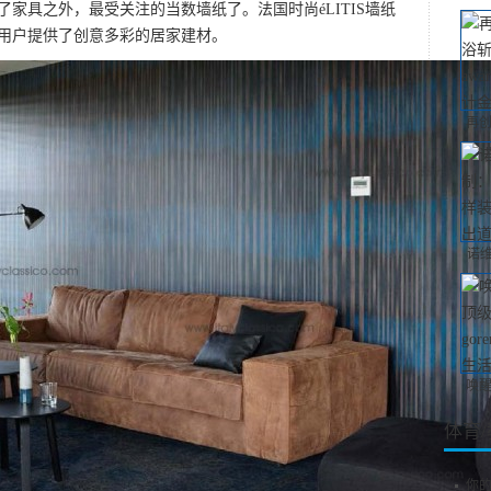
家具之外，最受关注的当数墙纸了。法国时尚éLITIS墙纸
用户提供了创意多彩的居家建材。
再创
诺
唤醒
体育
你