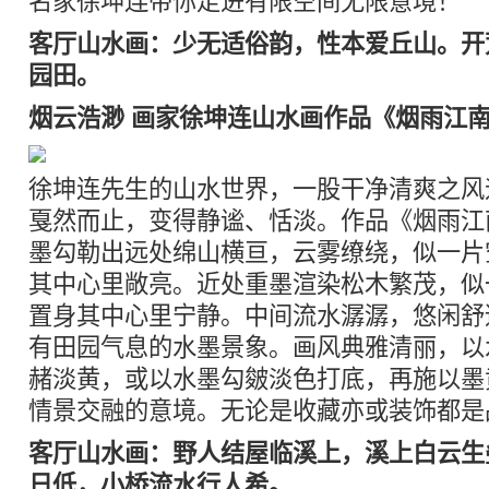
名家徐坤连带你走进有限空间无限意境！
客厅山水画：少无适俗韵，性本爱丘山。开
园田。
烟云浩渺 画家徐坤连山水画作品《烟雨江
徐坤连先生的山水世界，一股干净清爽之风
戛然而止，变得静谧、恬淡。作品《烟雨江
墨勾勒出远处绵山横亘，云雾缭绕，似一片
其中心里敞亮。近处重墨渲染松木繁茂，似
置身其中心里宁静。中间流水潺潺，悠闲舒
有田园气息的水墨景象。画风典雅清丽，以
赭淡黄，或以水墨勾皴淡色打底，再施以墨
情景交融的意境。无论是收藏亦或装饰都是
客厅山水画：野人结屋临溪上，溪上白云生
日低，小桥流水行人希。