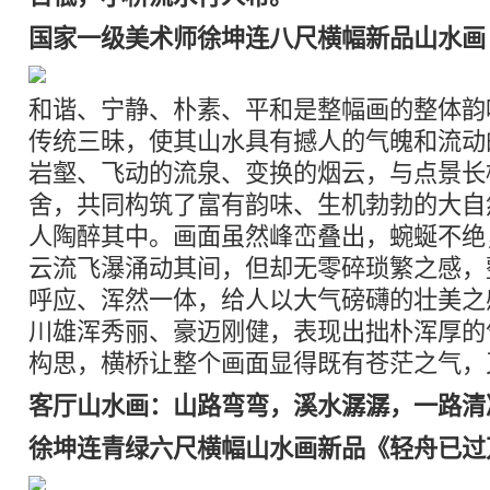
国家一级美术师徐坤连八尺横幅新品山水画
和谐、宁静、朴素、平和是整幅画的整体韵
传统三昧，使其山水具有撼人的气魄和流动
岩壑、飞动的流泉、变换的烟云，与点景长
舍，共同构筑了富有韵味、生机勃勃的大自
人陶醉其中。画面虽然峰峦叠出，蜿蜒不绝
云流飞瀑涌动其间，但却无零碎琐繁之感，
呼应、浑然一体，给人以大气磅礴的壮美之
川雄浑秀丽、豪迈刚健，表现出拙朴浑厚的
构思，横桥让整个画面显得既有苍茫之气，
客厅山水画：山路弯弯，溪水潺潺，一路清
徐坤连青绿六尺横幅山水画新品《轻舟已过