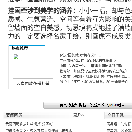
挂画牵涉到美学的涵养：
小小一幅，却与色
质感、气氛营造、空间等有着互为影响的关
留墙面的空白美感，切忌填鸭式地挂了满墙
力的一定要选择名家手绘，别画虎不成反类
热点推荐
解决“因药就医”势在必行 ...
广州市税务局推出百项便利办税事项...
中国“东方第一港”：搭建中国最北铁海联...
教育部：加强夏令营及校外活动的安全防护...
可爱角色萌翻你《LINE厨师》宣传视频放出...
2019上半年中国5G政策概览，5G竞速赛全面...
云南西畴多措并举
要闻回顾
更多>>
今日围观
·
云南西畴多措并举摘掉“贫困帽”...
·
网易遭上门讨债
·
银保监会发文：深入开展人身保险市场乱象...
·
亚马逊、谷歌签署