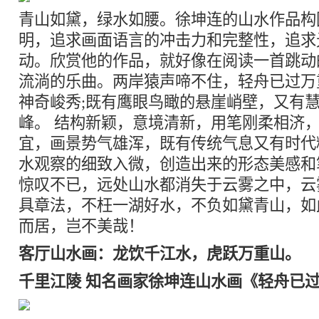
青山如黛，绿水如腰。徐坤连的山水作品构
明，追求画面语言的冲击力和完整性，追求
动。欣赏他的作品，就好像在阅读一首跳动
流淌的乐曲。两岸猿声啼不住，轻舟已过万
神奇峻秀;既有鹰眼鸟瞰的悬崖峭壁，又有
峰。 结构新颖，意境清新，用笔刚柔相济
宜，画景势气雄浑，既有传统气息又有时代
水观察的细致入微，创造出来的形态美感和
惊叹不已，远处山水都消失于云雾之中，云
具章法，不枉一湖好水，不负如黛青山，如
而居，岂不美哉！
客厅山水画：龙饮千江水，虎跃万重山。
千里江陵 知名画家徐坤连山水画《轻舟已