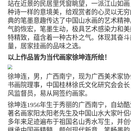
站在近景的民居里凭窗眺望，一派江山如画
种诗一样的意境美，给观赏者的心灵以无穷
典的笔墨意趣传达了中国山水画的艺术精神
气韵恢宏，笔墨生动，极具艺术感染力和美
特精致，蕴含着一种古朴之气。体现其奋斗
量，居家挂画的品味之选。
以上作品皆为当代画家徐坤连所绘！
徐坤连，男，广西南宁，现为广西美术家协
书画院理事，中国桂林徐氏文化研究会会长
风监督员，易从网签约画家。
徐坤连1956年生于秀丽的广西南宁，自幼
著名画家阳太阳老先生及中国山水大家叶侣
多年来足迹遍布于祖国名山秀水写生，并创
继承中国画精髓，颇创现代新意，笔畅墨韵