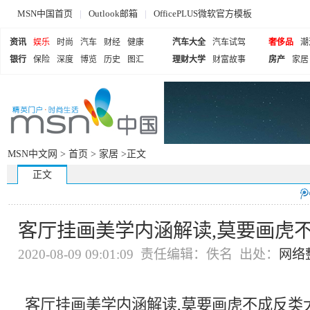
MSN中国首页
|
Outlook邮箱
|
OfficePLUS微软官方模板
资讯
娱乐
时尚
汽车
财经
健康
汽车大全
汽车试驾
奢侈品
潮
银行
保险
深度
博览
历史
图汇
理财大学
财富故事
房产
家居
MSN中文网 >
首页
>
家居
>正文
正文
客厅挂画美学内涵解读,莫要画虎
2020-08-09 09:01:09 责任编辑：佚名 出处：
网络
客厅挂画美学内涵解读,莫要画虎不成反类