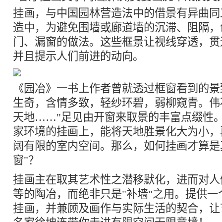
挂画，与中国园林营造法中的借景有异曲同
造中，为避免围墙或廊道墙的沉滞、阻隔，
门、漏窗的做法。这些框景让视线穿透，贯
并且提示人们前进的动向。
《园冶》一书上作者曾就透过框窗看到的景
生奇，含情多致，轻纱环碧，弱柳窥青。伟
天地……"足见由开窗来取景的丰富点缀性
家环境的挂画上，能将天地胜景化大为小，
阔有限的室内空间。那么，如何挂画才算是
窗"？
挂画主在取其艺术性之潜移默化，进而对人
等的陶冶，而绝非只是"补墙"之用。提供一
挂画，并兼顾及画作与实际生活的契合，让