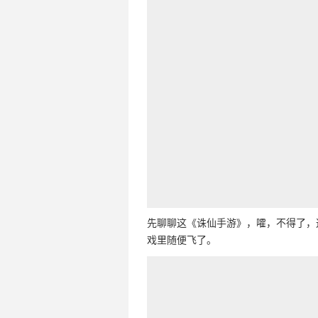
先聊聊这《诛仙手游》，嚯，不得了，
戏里随便飞了。