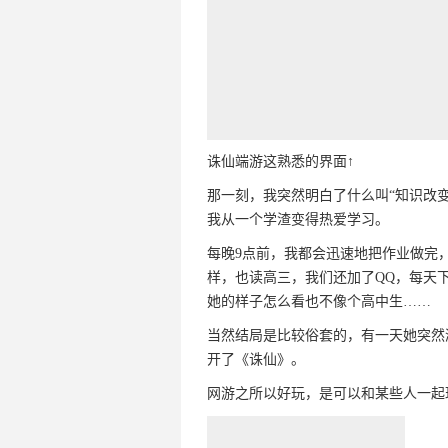
诛仙端游这熟悉的界面↑
那一刻，我突然明白了什么叫“知识改
我从一个学渣变得热爱学习。
每晚9点前，我都会迅速地把作业做完
样，也读高三，我们还加了QQ，每天
她的样子怎么看也不像个高中生……
当然结局是比较俗套的，有一天她突然
开了《诛仙》。
网游之所以好玩，是可以和某些人一起