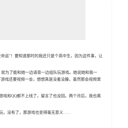
变命运”！要知道那时的我还只是个高中生，因为这件事，让
，就为了能和她一边语音一边组队玩游戏。她说她和我一
下游戏还要视频一会，想想真是没羞没臊，虽然那会视频里
游戏和QQ都不上线了，留言了也没回。两个月后，我也离
玩，没有了，那游戏也变得毫无意义……