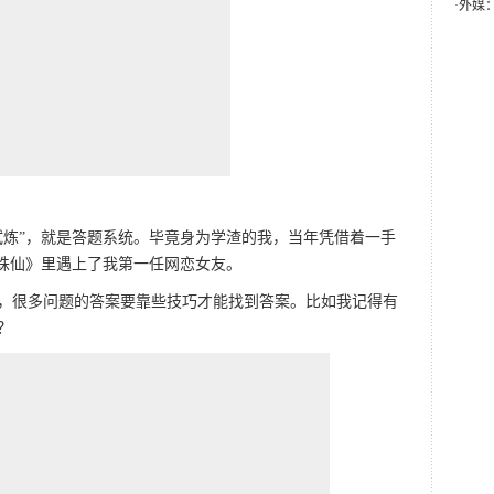
·
外媒
试炼”，就是答题系统。毕竟身为学渣的我，当年凭借着一手
《诛仙》里遇上了我第一任网恋女友。
，很多问题的答案要靠些技巧才能找到答案。比如我记得有
？