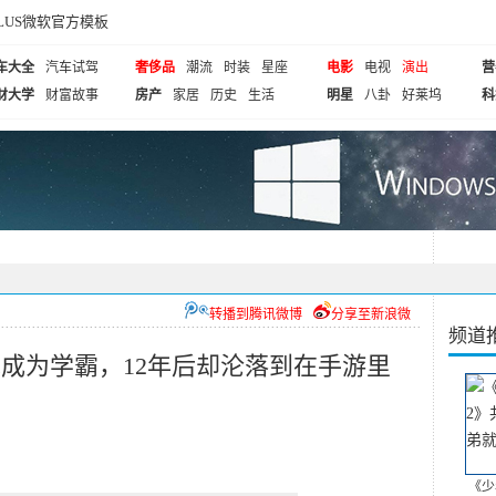
cePLUS微软官方模板
车大全
汽车试驾
奢侈品
潮流
时装
星座
电影
电视
演出
营
财大学
财富故事
房产
家居
历史
生活
明星
八卦
好莱坞
科
转播到腾讯微博
分享至新浪微
频道
戏成为学霸，12年后却沦落到在手游里
《少