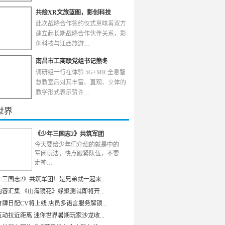
共绘XR文旅蓝图，影创科技
此次战略合作签约仪式意味着双方
建立起长期战略合作伙伴关系，影
创科技与江西旅游…
南昌市工商联党组书记熊冬
调研组一行在体验 5G+MR 全息智
慧教室后对其丰富、直观、立体的
教学形式表示赞许…
世界
《少年三国志2》共筑军团
今天要给少年们介绍的就是中的
军团玩法，快点跟紧队伍，不要
走神…
年三国志2》共筑军团！是兄弟就一起来...
容汇集 《山海镜花》缘聚测试即将开...
肆日配CV将上线 店员多语言服务解锁...
动拉近距离 迷你世界暑期玩家沙龙收...