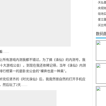
·
天弘基
·
央视财
·
现场实
·
爱立厦（
·
买比特
数码
看……
本上所有游戏内测我都不错过，为了搞《诛仙》的内测号，我
国十大游戏公会）。到现在我还依稀记得，当年《诛仙》内测
排行榜第一的是卧龙公会的“裸奔也是一种美”。
听完任贤齐的《时光诛仙》后，我竟然很自然的打开手机应
，然后玩了2天……