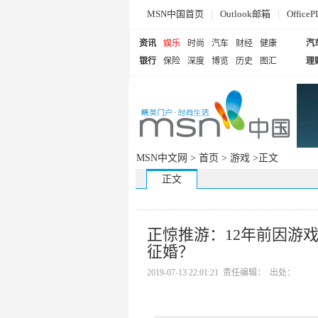
MSN中国首页
|
Outlook邮箱
|
Offi
资讯
娱乐
时尚
汽车
财经
健康
汽
银行
保险
深度
博览
历史
图汇
理
MSN中文网 >
首页
>
游戏
>正文
正文
正惊推游：12年前因游
征婚？
2019-07-13 22:01:21 责任编辑： 出处：