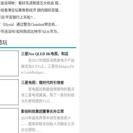
金谷琦彬：看好先进制造五大机会 隐...
经香港论坛聚焦新经济 国内国际双循...
况!平安银行上天啦!!...
Elysia）通过整合Chainlink预言机...
币违法吗?如何购买比特币?以火币为...
酷玩
三星Neo QLED 8K电视，和这
在2021年国际消费类电子产品
展览会(CES)上，三星在&ldquo;Fir
st Look&rdquo;…
三星电视：做时代的引领者
家电圈近期最值得期待的看点
非三星电视莫属，除了一系列科技
大片即视感的VLO…
影创科技集团董事长孙立荣
2019年度商界青年领军者获奖人
——爱库存联合创始人冷静女士为
孙立颁奖....…