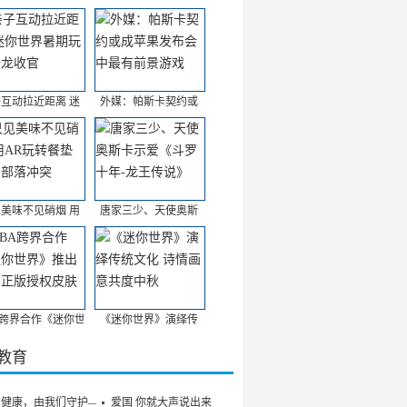
互动拉近距离 迷
外媒：帕斯卡契约或
美味不见硝烟 用
唐家三少、天使奥斯
A跨界合作《迷你世
《迷你世界》演绎传
/教育
的健康，由我们守护——
爱国 你就大声说出来