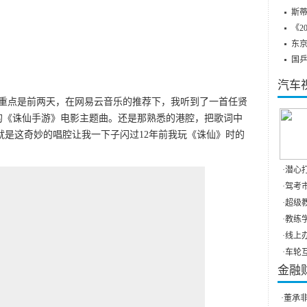
斯蒂
《2
东
国
汽车
重点是前两天，在网易云音乐的推荐下，我听到了一首任贤
的《诛仙手游》电影主题曲。还是那熟悉的港腔，把歌词中
，就是这奇妙的唱腔让我一下子闪过12年前我玩《诛仙》时的
·
潜心打
·
驾考市
·
超级教
·
教练学
·
线上办
·
车轮互
金融
·
董承非