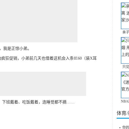
亲子
，我是正惊小弟。
始疯狂促销，小弟前几天也借着这机会入条IE60（装X耳
只见
NB
着、下班戴着、吃饭戴着，连睡觉都不摘……
体育
你