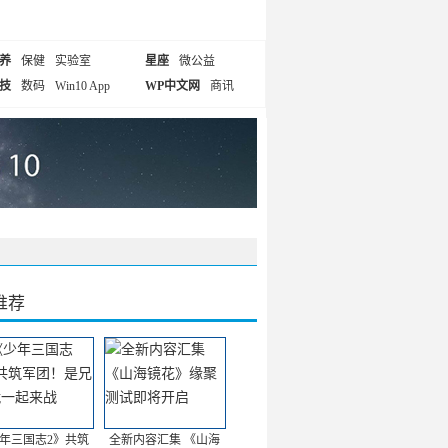
养
保健
实验室
星座
微公益
技
数码
Win10 App
WP中文网
商讯
推荐
年三国志2》共筑
全新内容汇集 《山海