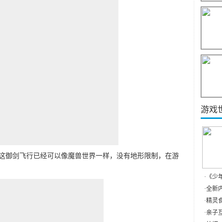
游戏
这御剑飞行已经可以像魔兽世界一样，没有地形限制，在游
·
《少
·
全新内
·
精灵食
·
亲子互