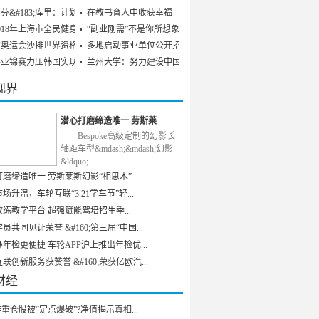
芬&#183;库里：计划参
在教书育人中收获幸福
018年上海市全民健身发
“副业刚需”不是你所想象
京奥运会沙排世界资格赛
多地启动事业单位公开招聘
乒亚锦赛力压韩国实现男
兰州大学：努力建设中国特
视界
潜心打磨缔造唯一 劳斯莱
Bespoke高级定制的幻影长
轴距车型&mdash;&mdash;幻影
&ldquo;…
磨缔造唯一 劳斯莱斯幻影“相思木”...
场升温，车轮互联“3.21学车节”轻...
练教学平台 超强赋能驾培招生季...
员共同见证荣誉 &#160;第三届“中国...
年检更便捷 车轮APP沪上推出年检优...
联创新服务获赞誉 &#160;荣获亿欧汽...
财经
重仓股被“定点爆破”?净值揭示真相...