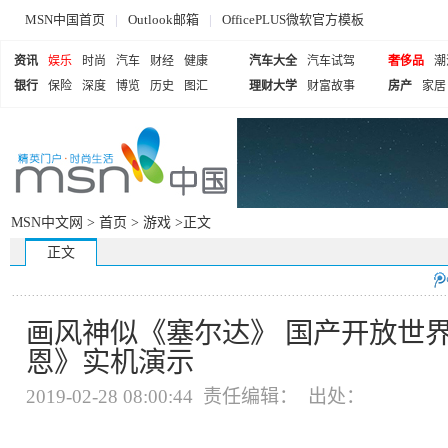
MSN中国首页
|
Outlook邮箱
|
OfficePLUS微软官方模板
资讯
娱乐
时尚
汽车
财经
健康
汽车大全
汽车试驾
奢侈品
潮
银行
保险
深度
博览
历史
图汇
理财大学
财富故事
房产
家居
MSN中文网 >
首页
>
游戏
>正文
正文
画风神似《塞尔达》 国产开放世界
恩》实机演示
2019-02-28 08:00:44 责任编辑： 出处：