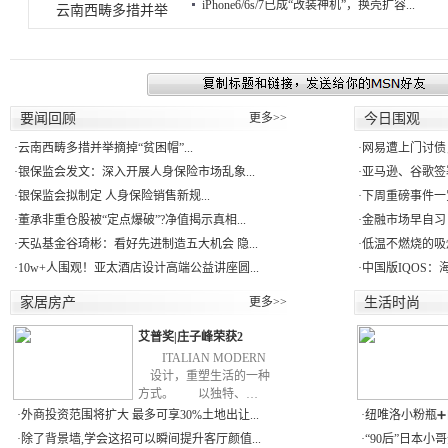
iPhone6/6s/7已成“改装神机”，换壳扩容...
云南西畴多措并举
要闻回顾
更多>>
今日围观
·
云南西畴多措并举摘掉“贫困帽”...
·
网易遭上门讨债
·
银保监会发文：深入开展人身保险市场乱象...
·
亚马逊、谷歌签署
·
银保监会拟制定 人身保险销售新规...
·
下周重磅事件一
·
董承非重仓股被“定点爆破”?净值揭示真相...
·
金融市场早自习：
·
天弘基金谷琦彬：看好先进制造五大机会 隐...
·
低温不燃烧的吸
·
10w+人围观！亚太酒店设计高端公益讲座圆...
·
中国版IQOS：
家居房产
更多>>
生活时尚
艾普奖|庄子峰荣获2
ITALIAN MODERN
设计，重塑生活的一种
方式。 以独特、…
·
外商投资范围将扩大 最多可享30%土地出让...
·
纽唯洛小粉瓶➕自
·
除了背景墙,学会这招可以瞬间提升客厅颜值...
·
“90后”日本小