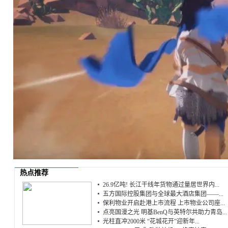
热点推荐
26.9亿吨! 长江干线年货物通过量居世界内...
五方国际控股集团与全球最大酒店集团——...
保利物业开启赴港上市流程 上市物业公司座...
点亮国漫之光 明基BenQ与英特尔共助力青岛...
光柱直冲2000米 “花城花开”迎新年...