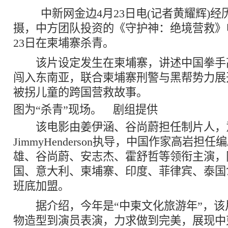
中新网
金边4月23日电(记者黄耀辉)
摄，中方团队投资的《守护神：绝境营救》
23日在柬埔寨杀青。
该片设定发生在柬埔寨，讲述中国拳手
闯入东南亚，联合柬埔寨刑警与黑帮势力展
被拐儿童的跨国营救故事。
图为“杀青”现场。 剧组提供
该电影由姜伊涵、谷尚蔚担任制片人，
JimmyHenderson执导，中国作家高岩担
雄、谷尚蔚、安志杰、霍舒哲等领衔主演，
国、意大利、柬埔寨、印度、菲律宾、泰国
班底加盟。
据介绍，今年是“中柬文化旅游年”，该
物造型到演员表演，力求做到完美，展现中