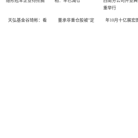
天弘基金谷琦彬：看
董承非重仓股被“定
年10月十亿展宏