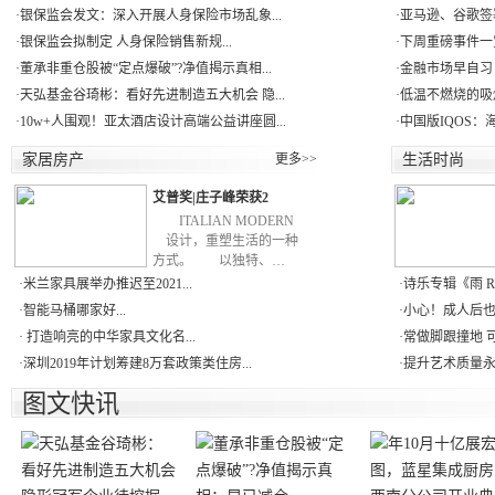
·
银保监会发文：深入开展人身保险市场乱象...
·
亚马逊、谷歌签署
·
银保监会拟制定 人身保险销售新规...
·
下周重磅事件一
·
董承非重仓股被“定点爆破”?净值揭示真相...
·
金融市场早自习：
·
天弘基金谷琦彬：看好先进制造五大机会 隐...
·
低温不燃烧的吸
·
10w+人围观！亚太酒店设计高端公益讲座圆...
·
中国版IQOS：
家居房产
更多>>
生活时尚
艾普奖|庄子峰荣获2
ITALIAN MODERN
设计，重塑生活的一种
方式。 以独特、…
·
米兰家具展举办推迟至2021...
·
诗乐专辑《雨 RAI
·
智能马桶哪家好...
·
小心！成人后也会
·
打造响亮的中华家具文化名...
·
常做脚跟撞地 可
·
深圳2019年计划筹建8万套政策类住房...
·
提升艺术质量永远
图文快讯