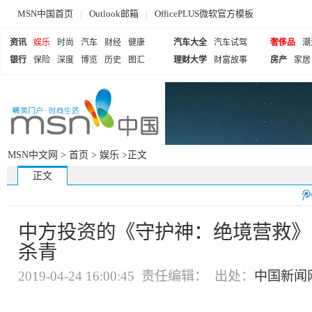
MSN中国首页
|
Outlook邮箱
|
OfficePLUS微软官方模板
资讯
娱乐
时尚
汽车
财经
健康
汽车大全
汽车试驾
奢侈品
潮
银行
保险
深度
博览
历史
图汇
理财大学
财富故事
房产
家居
MSN中文网 >
首页
>
娱乐
>正文
正文
中方投资的《守护神：绝境营救》
杀青
2019-04-24 16:00:45 责任编辑： 出处：
中国新闻