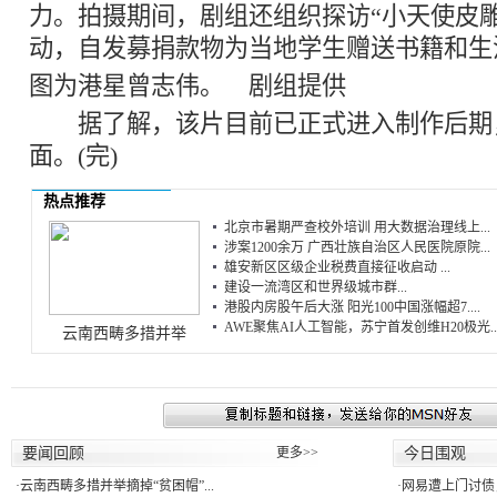
力。拍摄期间，剧组还组织探访“小天使皮
动，自发募捐款物为当地学生赠送书籍和生
图为港星曾志伟。 剧组提供
据了解，该片目前已正式进入制作后期
面。(完)
热点推荐
北京市暑期严查校外培训 用大数据治理线上...
涉案1200余万 广西壮族自治区人民医院原院...
雄安新区区级企业税费直接征收启动 ...
建设一流湾区和世界级城市群...
港股内房股午后大涨 阳光100中国涨幅超7....
AWE聚焦AI人工智能，苏宁首发创维H20极光..
云南西畴多措并举
要闻回顾
更多>>
今日围观
·
云南西畴多措并举摘掉“贫困帽”...
·
网易遭上门讨债