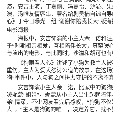
演，安吉主演，丁嘉丽、冯嘉怡、沙溢、果
演，汤唯友情客串，著名编剧吴楠自编自导
心》于今日曝光一组“谢谢你陪我长大”版海
电影海报
海报中，安吉饰演的小主人余一诺和汪星
子”时期相亲相爱，互相陪伴长大，真挚暖
与演出的电影，与此同时，沙溢和胡可也有
《狗眼看人心》讲述了小狗为救主人被
重伤，主人为爱犬怒讨公道的故事，在这场
狗”事件中，人与狗之间拼力守护的不离不
安吉饰演小主人余一诺，比家中的狗狗
喊妮蔻“姐姐”。妮蔻从小主人出生起就陪伴
弟”情深。不少网友看完后感叹，“狗狗不
人”，“主人是狗狗的唯一，决定养它，就不