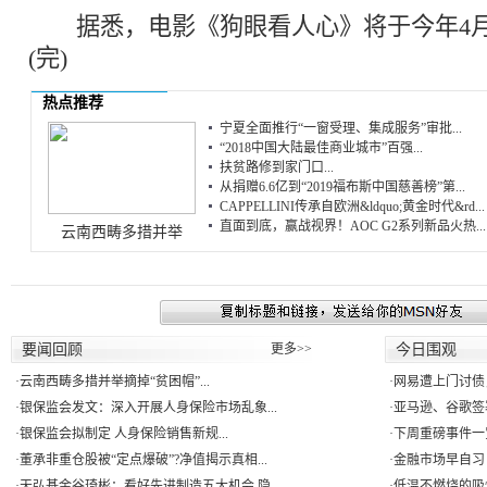
据悉，电影《狗眼看人心》将于今年4月
(完)
热点推荐
宁夏全面推行“一窗受理、集成服务”审批...
“2018中国大陆最佳商业城市”百强...
扶贫路修到家门口...
从捐赠6.6亿到“2019福布斯中国慈善榜”第...
CAPPELLINI传承自欧洲&ldquo;黄金时代&rd...
直面到底，赢战视界！AOC G2系列新品火热...
云南西畴多措并举
要闻回顾
更多>>
今日围观
·
云南西畴多措并举摘掉“贫困帽”...
·
网易遭上门讨债
·
银保监会发文：深入开展人身保险市场乱象...
·
亚马逊、谷歌签署
·
银保监会拟制定 人身保险销售新规...
·
下周重磅事件一
·
董承非重仓股被“定点爆破”?净值揭示真相...
·
金融市场早自习：
·
天弘基金谷琦彬：看好先进制造五大机会 隐...
·
低温不燃烧的吸