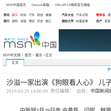
MSN中国首页
|
Outlook邮箱
|
OfficePLUS微软官方模板
资讯
娱乐
时尚
汽车
财经
健康
汽车大全
汽车试驾
奢侈品
潮
银行
保险
深度
博览
历史
图汇
理财大学
财富故事
房产
家居
MSN中文网 >
首页
>
娱乐
>正文
正文
沙溢一家出演《狗眼看人心》 儿
2019-03-29 14:00:49 责任编辑： 出处：
中国新闻
中新网
3月29日电 由黄磊、闫妮、韩