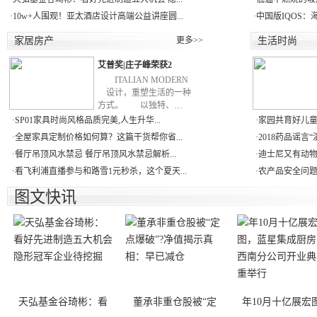
·
10w+人围观！亚太酒店设计高端公益讲座圆...
·
中国版IQOS：
家居房产
更多>>
生活时尚
艾普奖|庄子峰荣获2
ITALIAN MODERN
设计，重塑生活的一种
方式。 以独特、…
·
SP01家具时尚风格品质完美,人生升华...
·
家园共育好儿童
·
全屋家具定制价格如何算？这篇干货帮你省...
·
2018药品谣言“
·
餐厅吊顶风水禁忌 餐厅吊顶风水禁忌解析...
·
迪士尼又有动物“
·
看飞利浦直播参与和路雪1元秒杀，这个夏天...
·
农产品安全问题真
图文快讯
天弘基金谷琦彬：看
董承非重仓股被“定
年10月十亿展宏