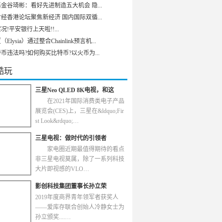
金谷琦彬：看好先进制造五大机会 隐...
经香港论坛聚焦新经济 国内国际双循...
况!平安银行上天啦!!...
Elysia）通过整合Chainlink预言机...
币违法吗?如何购买比特币?以火币为...
酷玩
三星Neo QLED 8K电视，和这
在2021年国际消费类电子产品
展览会(CES)上，三星在&ldquo;Fir
st Look&rdquo;…
三星电视：做时代的引领者
家电圈近期最值得期待的看点
非三星电视莫属，除了一系列科技
大片即视感的VLO…
影创科技集团董事长孙立荣
2019年度商界青年领军者获奖人
——爱库存联合创始人冷静女士为
孙立颁奖....…