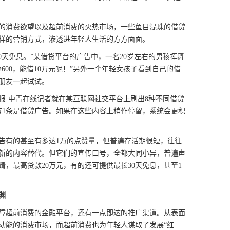
消费欲望以及超前消费的火热市场，一些鱼目混珠的借贷
样的营销方式，渗透进年轻人生活的方方面面。
0天免息。”某借贷平台的广告中，一名20岁左右的男孩挥舞
600，能借10万元呢！”另外一个年轻女孩子看到自己的借
朋友一起试试。
·中青在线记者就在某互联网社交平台上刷出8种不同借贷
有1条是借贷广告。如果在这些内容上稍作停留，系统会更积
有的甚至有多达1万的点赞量，但普遍存活期很短，往往
新的内容替代。但它们的宣传口号，全都大同小异，普遍声
，最高贷款20万元，有的还可提供最长30天免息，甚至1
渊
超前消费的金融平台，还有一点即达的推广渠道。从表面
动能的消费市场，而超前消费也为年轻人谋取了发展“红