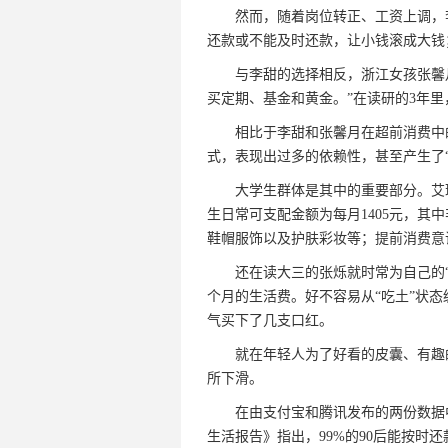
然而，随着岗位转正、工资上调，李
还款或不能及时还款，让小钱滚成大钱
与李甜的选择相反，浙江女孩张馨月
买定期、基金和黄金。”在读研的3年
相比于李甜和张馨月在超前消费中的
式，表现出过多的依赖性，甚至产生了“
大学生群体是其中的重要部分。艾瑞咨
生日常可支配金额为每月1405元，其
鞋帽服饰以及护肤彩妆等；提前消费意识
还在读大三的张烁就时常为自己的“超
个月的生活费。好不容易从“吃土”状态
气买下了几支口红。
就在年轻人为了好看的皮囊、有趣的
所下滑。
在由支付宝和腾讯发布的两份数据中，
生活报告》指出，99%的90后能按时还