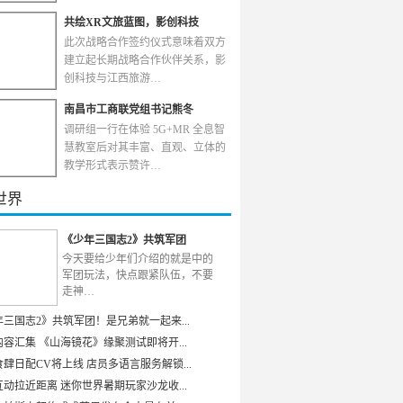
共绘XR文旅蓝图，影创科技
此次战略合作签约仪式意味着双方
建立起长期战略合作伙伴关系，影
创科技与江西旅游…
南昌市工商联党组书记熊冬
调研组一行在体验 5G+MR 全息智
慧教室后对其丰富、直观、立体的
教学形式表示赞许…
世界
《少年三国志2》共筑军团
今天要给少年们介绍的就是中的
军团玩法，快点跟紧队伍，不要
走神…
年三国志2》共筑军团！是兄弟就一起来...
容汇集 《山海镜花》缘聚测试即将开...
肆日配CV将上线 店员多语言服务解锁...
动拉近距离 迷你世界暑期玩家沙龙收...