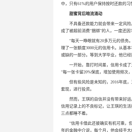
中，只有61%的用户保持按时还款的习
甜蜜背后暗流涌动
不具备还款能力就会带来一定风险。
成了被超前消费“捆绑”的人，一度还因
“每天一睁眼就有20多万元的债务。”
理了一张额度3000元的信用卡。从基
或缺的一部分。等到大学毕业，他已经
一开始，靠打时间差，信用卡成了王
“每一张卡留20%保底，增加使用频次
但有些风险是未知的，2016年底，
套现，进行投资。
然而，王琪的自信并没有带来好运。
信用记录上的不良标记，让王琪的生活
三点都睡不着。
“信用卡借此还彼确实有机可乘，但大
年的金融中介说，每个月，他会经手大约3