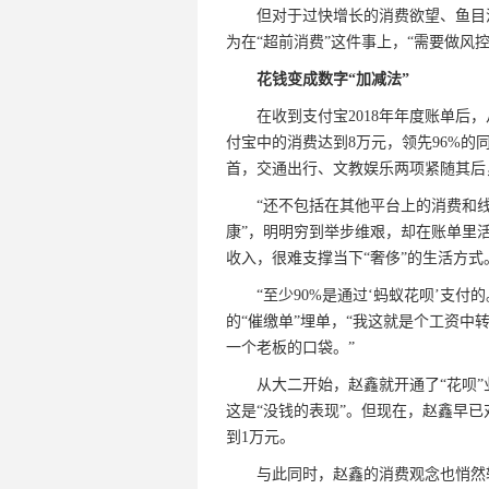
但对于过快增长的消费欲望、鱼目混
为在“超前消费”这件事上，“需要做风
花钱变成数字“加减法”
在收到支付宝2018年年度账单后，
付宝中的消费达到8万元，领先96%的
首，交通出行、文教娱乐两项紧随其后
“还不包括在其他平台上的消费和线下
康”，明明穷到举步维艰，却在账单里活
收入，很难支撑当下“奢侈”的生活方式
“至少90%是通过‘蚂蚁花呗’支付的
的“催缴单”埋单，“我这就是个工资
一个老板的口袋。”
从大二开始，赵鑫就开通了“花呗”
这是“没钱的表现”。但现在，赵鑫早已
到1万元。
与此同时，赵鑫的消费观念也悄然转