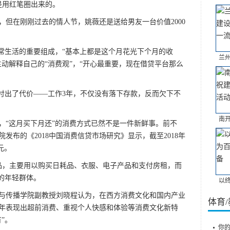
是用红笔圈出来的。
但在刚刚过去的情人节，姚薇还是送给男友一台价值2000
常生活的重要组成，“基本上都是这个月花光下个月的收
兰
动解释自己的“消费观”，“开心最重要，现在借贷平台那么
出了代价——工作3年，不仅没有落下存款，反而欠下不
南
，“这月买下月还”的消费方式已然不是一件新鲜事。前不
发布的《2018中国消费信贷市场研究》显示，截至2018年
元。
，主要用以购买日耗品、衣服、电子产品和支付房租，而
的年轻群体。
以
传播学院副教授刘晓程认为，在西方消费文化和国内产业
体育
年表现出超前消费、重视个人快感和体验等消费文化新特
”。
你