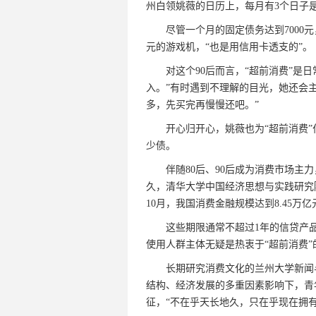
州白领姚薇的日历上，每月有3个日子
尽管一个月的固定债务达到7000元，
元的游戏机，“也是用信用卡透支的”。
对这个90后而言，“超前消费”是日
入。”有时遇到不理解的目光，她还会主
多，先买完再慢慢还吧。”
开心归开心，姚薇也为“超前消费”付
少债。
伴随80后、90后成为消费市场主力
久，清华大学中国经济思想与实践研究院
10月，我国消费金融规模达到8.45万亿
这些期限通常不超过1年的信贷产品
使用人群主体无疑是热衷于“超前消费”
长期研究消费文化的兰州大学新闻与
结构、经济发展的多重因素影响下，青
征，“不在乎天长地久，只在乎现在拥有