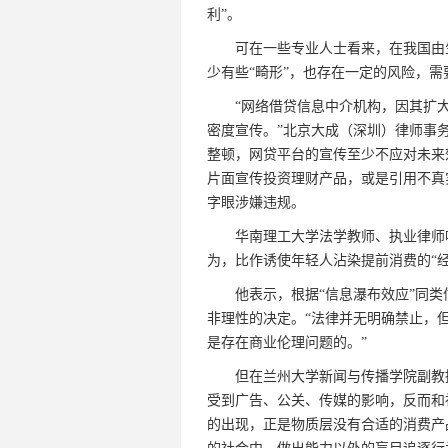
利”。
可在一些专业人士看来，在我国由生
少有些“畸形”，也存在一定的风险，
“网络借贷信息中介机构，因其扩大
密度宣传。”北京大成（深圳）律师事
整顿，网贷平台的宣传至少不应对未来
片面宣传投资理财产品，或是引用不真实
字眼涉嫌违规。
华南理工大学法学教师、执业律师叶
为，比作诱使年轻人沾染提前消费的“经
他表示，根据“信息瀑布效应”同类
非理性的决定。“法律并无明确禁止，
是存在商业伦理问题的。”
但在兰州大学新闻与传播学院副教授
受到广告、公关、传媒的影响，反而和
的出现，正是物质层没有合适的消费产