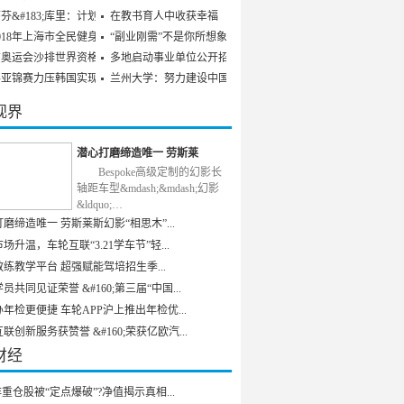
芬&#183;库里：计划参
在教书育人中收获幸福
018年上海市全民健身发
“副业刚需”不是你所想象
京奥运会沙排世界资格赛
多地启动事业单位公开招聘
乒亚锦赛力压韩国实现男
兰州大学：努力建设中国特
视界
潜心打磨缔造唯一 劳斯莱
Bespoke高级定制的幻影长
轴距车型&mdash;&mdash;幻影
&ldquo;…
磨缔造唯一 劳斯莱斯幻影“相思木”...
场升温，车轮互联“3.21学车节”轻...
练教学平台 超强赋能驾培招生季...
员共同见证荣誉 &#160;第三届“中国...
年检更便捷 车轮APP沪上推出年检优...
联创新服务获赞誉 &#160;荣获亿欧汽...
财经
重仓股被“定点爆破”?净值揭示真相...