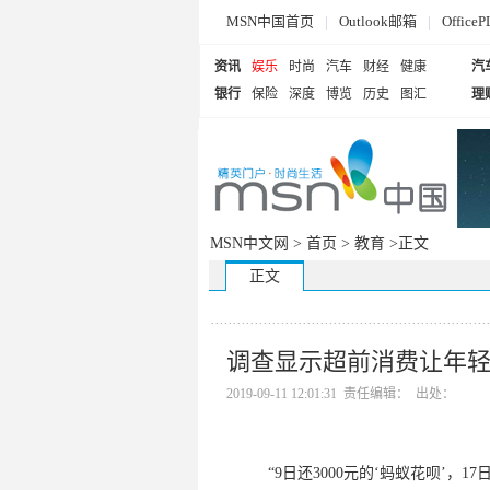
MSN中国首页
|
Outlook邮箱
|
Offi
资讯
娱乐
时尚
汽车
财经
健康
汽
银行
保险
深度
博览
历史
图汇
理
MSN中文网 >
首页
>
教育
>正文
正文
调查显示超前消费让年轻
2019-09-11 12:01:31 责任编辑： 出处：
“9日还3000元的‘蚂蚁花呗’，17日