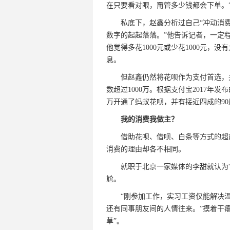
在只要看对眼，甭管多少钱都会下单。
私底下，赵鑫分析过自己“冲动消费”
数字的起起落落。”他告诉记者，一定程
他觉得多花1000元或少花1000元
息。
但赵鑫仍然将花呗作为支付首选，并
数超过1000万。根据支付宝2017年发
万开通了蚂蚁花呗，并有接近四成的9
我的消费我做主？
借助花呗、借呗、白条等方式的超前
消费的理由却各不相同。
就职于北京一家媒体的李甜就认为“
尬。
“刚参加工作，实习工资仅能解决温
还有同事朋友间的人情往来。”摸着干瘪
草”。