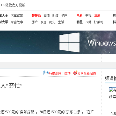
cePLUS微软官方模板
车大全
汽车试驾
奢侈品
潮流
时装
星座
电影
电视
演出
营
财大学
财富故事
房产
家居
历史
生活
明星
八卦
好莱坞
科
转播到腾讯微博
分享至新浪微
频道
人“穷忙”
还2500元的‘自如房租’，30日还1500元的‘京东白条’。”在广
在