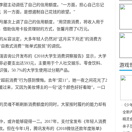
甜主动调低了自己的信用额度。“一方面，担心自己忘记
；另一方面，是想遏制自己花钱的欲望。”
屡次上调了自己的信用额度，“用贷款消费，将收入用于
里，借助信用卡投资理财的方式，张馨月攒了6万元。
从容淡定，大多年轻人仍然对“这月买下月还”的消费方
自救式消费”“账单式脱贫”的调侃。
询公开发布的《2018大学生消费洞察报告》显示，大学
中非必要支出达593元，主要用于个人社交娱乐、零食饮料、
游戏
强，50.7%的大学生使用过分期产品。
前消费”行为感到懊悔。去年“双11”，她一夜之间花光了2
缓过来，又因为美妆博主的一句“这个颜色好好看呦”，一口
灵魂不断刷新消费额度的同时，大家按时履约的能力却有
·
《少
·
全新内
·
精灵食
或许能够窥得一二。2017年，支付宝发布《年轻人消费
·
亲子互
款。但在今年1月，腾讯发布的《2018微信还款年度账单》