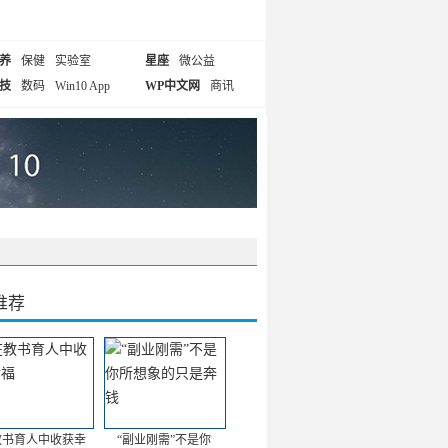
养
保健
实验室
星座
微公益
技
数码
Win10 App
WP中文网
商讯
推荐
教书育人中收获幸
“副业刚需”不是你