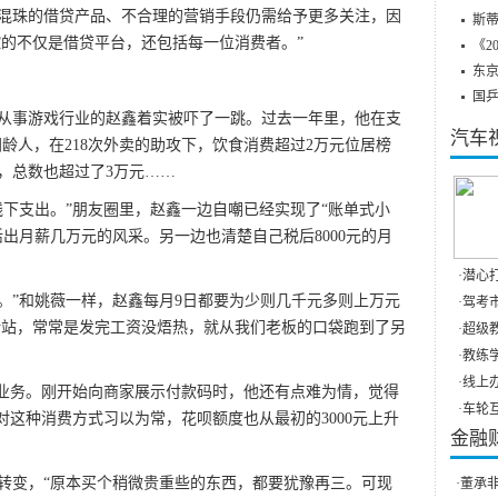
珠的借贷产品、不合理的营销手段仍需给予更多关注，因
斯蒂
控的不仅是借贷平台，还包括每一位消费者。”
《2
东
国
从事游戏行业的赵鑫着实被吓了一跳。过去一年里，他在支
汽车
同龄人，在218次外卖的助攻下，饮食消费超过2万元位居榜
，总数也超过了3万元……
支出。”朋友圈里，赵鑫一边自嘲已经实现了“账单式小
出月薪几万元的风采。另一边也清楚自己税后8000元的月
。
·
潜心打
。”和姚薇一样，赵鑫每月9日都要为少则几千元多则上万元
·
驾考市
中转站，常常是发完工资没焐热，就从我们老板的口袋跑到了另
·
超级教
·
教练学
·
线上办
业务。刚开始向商家展示付款码时，他还有点难为情，觉得
·
车轮互
对这种消费方式习以为常，花呗额度也从最初的3000元上升
金融
变，“原本买个稍微贵重些的东西，都要犹豫再三。可现
·
董承非