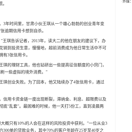
·
外媒
惯。
3年时间里，甘肃小伙王琪从一个雄心勃勃的创业青年变
7张逾期信用卡想到自杀。
王琪告诉记者，2013年，读大二的他在朋友的建议下，办
本花销到投资生意，慢慢地，超前消费成为他日常生活中不可
拥有3张信用卡。
琪的理财工具，他也钻研出一些提高征信额度的小窍门，
，刷一些虚拟的境外消费。”
王琪创业失败。为了回本，他又陆续办了4张信用卡，通过
信用卡资金链一度出现断裂，滞纳金、利息、超限费以及
彻底“乱套”。最困难的时候，他一天打5份工，直到凌晨两
概只有10%的人会在这样的风险投资中获利。”一位从业3
00单的贷款业务，其中70%的客户年龄在25岁至40岁之