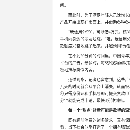
间。
而此时，为了满足年轻人迅速增长的
产品开始出现在市面上，并借助各种各
“我信用分550，可以借4万元，还3
手机向身边的朋友炫耀。“哇，我信用分
款额度兴奋地跳了起来，并邀请同行的
在不到20分钟的时间里，中国青年报
平台的广告，最多时，每8条视频里就
极地推荐类似内容。
通过观察，记者也留意到，这些广告
几天的时间就会从平台上消失，转而被
称只需身份证和手机号即可提交贷款申请
分钟就能完成申请，最快3分钟到账。
每一个“甜点”背后可能是欲望的深
既有超前消费的诸多诉求，又有保障
看，当下社会似乎打造了一个拥有强劲