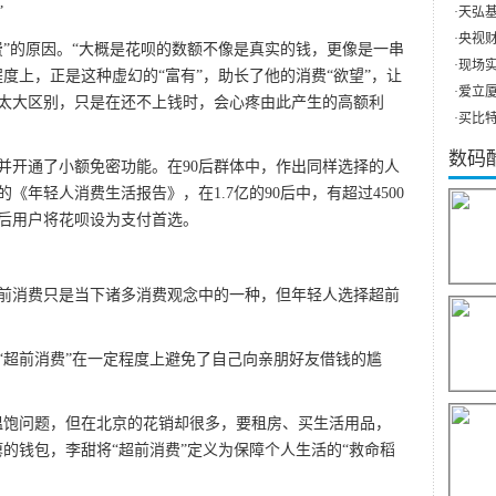
”
·
天弘基
·
央视财
的原因。“大概是花呗的数额不像是真实的钱，更像是一串
·
现场实
度上，正是这种虚幻的“富有”，助长了他的消费“欲望”，让
·
爱立厦（
，没有太大区别，只是在还不上钱时，会心疼由此产生的高额利
·
买比特
数码
开通了小额免密功能。在90后群体中，作出同样选择的人
布的《年轻人消费生活报告》，在1.7亿的90后中，有超过4500
0后用户将花呗设为支付首选。
消费只是当下诸多消费观念中的一种，但年轻人选择超前
超前消费”在一定程度上避免了自己向亲朋好友借钱的尴
饱问题，但在北京的花销却很多，要租房、买生活用品，
的钱包，李甜将“超前消费”定义为保障个人生活的“救命稻