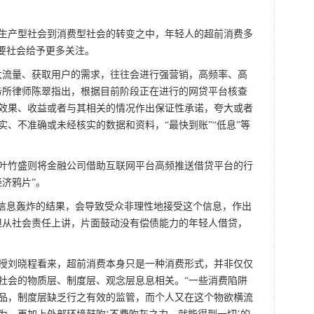
产型社会到消费型社会的转变之中，年轻人的超前消费多
需要社会给予更多关注。
流量、获取用户的需求，往往会进行强营销，高频率、高
务所律师陈翠指出，根据目前阶段正在进行的网贷平台核查
效果、收益或者与其相关的情况作出保证性承诺，夸大或者
、不准确或未经核实的数据和资料，“最快到账”“低息”等
竹盛则将金融公司借助互联网平台高频推送借贷平台的行
济鸦片”。
信息轰炸的结果，会导致受众非理性地接受这个信息，作出
但从社会责任上讲，片面鼓动没有偿债能力的年轻人借贷，
刘晓程看来，超前消费本身只是一种消费形式，并非仅仅
社会的物质层、制度层、观念层息息相关。“一些消费陷阱
品，制度层缺乏行之有效的监管，而个人又在这个物欲横流