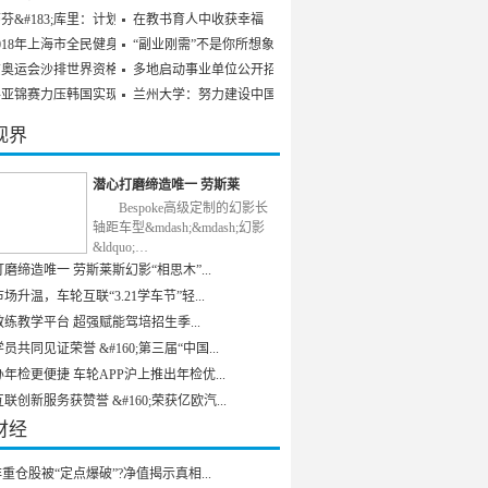
芬&#183;库里：计划参
在教书育人中收获幸福
018年上海市全民健身发
“副业刚需”不是你所想象
京奥运会沙排世界资格赛
多地启动事业单位公开招聘
乒亚锦赛力压韩国实现男
兰州大学：努力建设中国特
视界
潜心打磨缔造唯一 劳斯莱
Bespoke高级定制的幻影长
轴距车型&mdash;&mdash;幻影
&ldquo;…
磨缔造唯一 劳斯莱斯幻影“相思木”...
场升温，车轮互联“3.21学车节”轻...
练教学平台 超强赋能驾培招生季...
员共同见证荣誉 &#160;第三届“中国...
年检更便捷 车轮APP沪上推出年检优...
联创新服务获赞誉 &#160;荣获亿欧汽...
财经
重仓股被“定点爆破”?净值揭示真相...