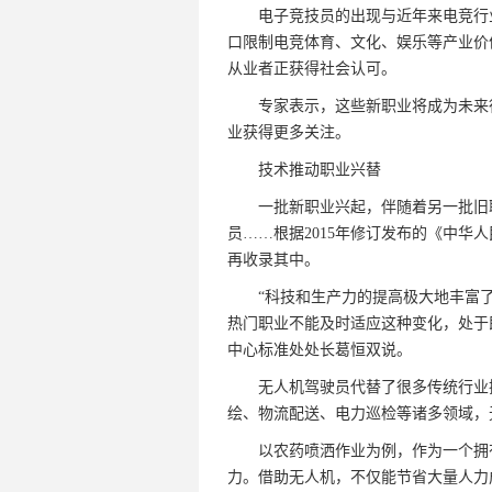
电子竞技员的出现与近年来电竞行业
口限制电竞体育、文化、娱乐等产业价
从业者正获得社会认可。
专家表示，这些新职业将成为未来行
业获得更多关注。
技术推动职业兴替
一批新职业兴起，伴随着另一批旧职
员……根据2015年修订发布的《中华
再收录其中。
“科技和生产力的提高极大地丰富了
热门职业不能及时适应这种变化，处于
中心标准处处长葛恒双说。
无人机驾驶员代替了很多传统行业操
绘、物流配送、电力巡检等诸多领域，
以农药喷洒作业为例，作为一个拥有
力。借助无人机，不仅能节省大量人力