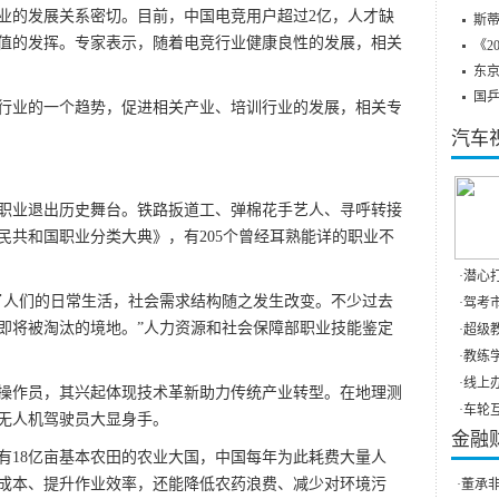
的发展关系密切。目前，中国电竞用户超过2亿，人才缺
斯蒂
值的发挥。专家表示，随着电竞行业健康良性的发展，相关
《2
东
国
业的一个趋势，促进相关产业、培训行业的发展，相关专
汽车
业退出历史舞台。铁路扳道工、弹棉花手艺人、寻呼转接
人民共和国职业分类大典》，有205个曾经耳熟能详的职业不
·
潜心打
人们的日常生活，社会需求结构随之发生改变。不少过去
·
驾考市
即将被淘汰的境地。”人力资源和社会保障部职业技能鉴定
·
超级教
·
教练学
·
线上办
作员，其兴起体现技术革新助力传统产业转型。在地理测
·
车轮互
无人机驾驶员大显身手。
金融
18亿亩基本农田的农业大国，中国每年为此耗费大量人
成本、提升作业效率，还能降低农药浪费、减少对环境污
·
董承非