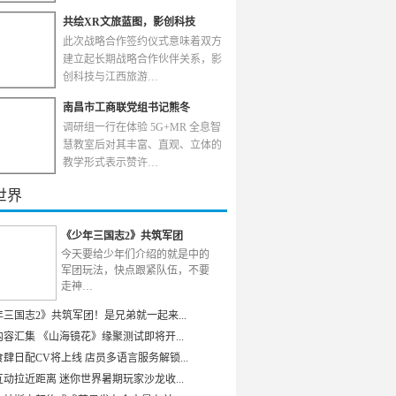
共绘XR文旅蓝图，影创科技
此次战略合作签约仪式意味着双方
建立起长期战略合作伙伴关系，影
创科技与江西旅游…
南昌市工商联党组书记熊冬
调研组一行在体验 5G+MR 全息智
慧教室后对其丰富、直观、立体的
教学形式表示赞许…
世界
《少年三国志2》共筑军团
今天要给少年们介绍的就是中的
军团玩法，快点跟紧队伍，不要
走神…
年三国志2》共筑军团！是兄弟就一起来...
容汇集 《山海镜花》缘聚测试即将开...
肆日配CV将上线 店员多语言服务解锁...
动拉近距离 迷你世界暑期玩家沙龙收...