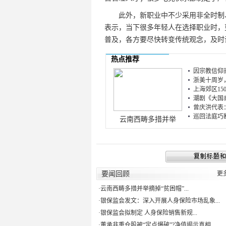
此外，新职业中不少采用非全时制、
表示，当下很多年轻人在选择职业时，
普及，各方要尽快转变传统观念，及时
热点推荐
因宗教信仰而
浙美十周岁，
上海郊区15
潮剧《大国赤
曾庆洪代表：
巡回法庭巧断“
云南西畴多措并举
要闻回顾
更
·
云南西畴多措并举摘掉“贫困帽”...
·
银保监会发文：深入开展人身保险市场乱象...
·
银保监会拟制定 人身保险销售新规...
·
董承非重仓股被“定点爆破”?净值揭示真相...