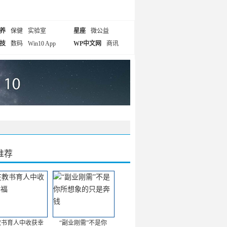
养
保健
实验室
星座
微公益
技
数码
Win10 App
WP中文网
商讯
推荐
教书育人中收获幸
“副业刚需”不是你