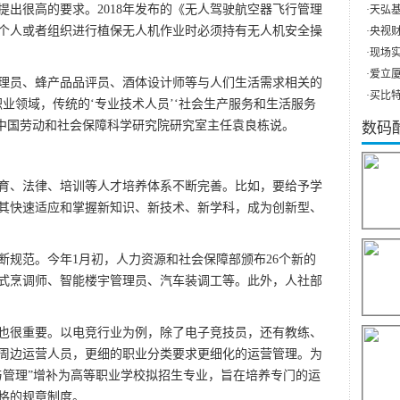
出很高的要求。2018年发布的《无人驾驶航空器飞行管理
·
天弘基
个人或者组织进行植保无人机作业时必须持有无人机安全操
·
央视财
·
现场实
·
爱立厦（
员、蜂产品品评员、酒体设计师等与人们生活需求相关的
·
买比特
业领域，传统的‘专业技术人员’‘社会生产服务和生活服务
”中国劳动和社会保障科学研究院研究室主任袁良栋说。
数码
、法律、培训等人才培养体系不断完善。比如，要给予学
其快速适应和掌握新知识、新技术、新学科，成为创新型、
范。今年1月初，人力资源和社会保障部颁布26个新的
式烹调师、智能楼宇管理员、汽车装调工等。此外，人社部
很重要。以电竞行业为例，除了电子竞技员，还有教练、
周边运营人员，更细的职业分类要求更细化的运营管理。为
动与管理”增补为高等职业学校拟招生专业，旨在培养专门的运
格的规章制度。