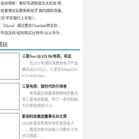
金谷琦彬：看好先进制造五大机会 隐...
经香港论坛聚焦新经济 国内国际双循...
况!平安银行上天啦!!...
Elysia）通过整合Chainlink预言机...
币违法吗?如何购买比特币?以火币为...
酷玩
三星Neo QLED 8K电视，和这
在2021年国际消费类电子产品
展览会(CES)上，三星在&ldquo;Fir
st Look&rdquo;…
三星电视：做时代的引领者
家电圈近期最值得期待的看点
非三星电视莫属，除了一系列科技
大片即视感的VLO…
影创科技集团董事长孙立荣
2019年度商界青年领军者获奖人
——爱库存联合创始人冷静女士为
孙立颁奖....…