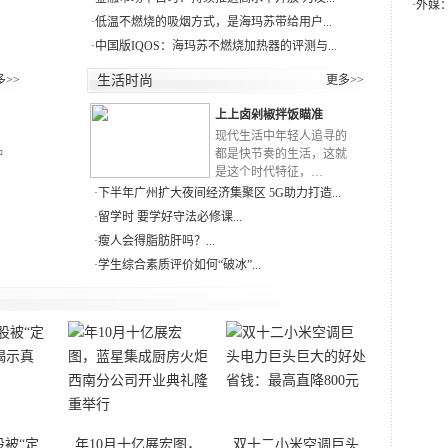
·
外媒
·
低温不燃烧的吸烟方式，是海玛苏带给用户...
·
中国版IQOS：海玛苏不燃烧加热器的评测与...
多>>
生活时尚
更多>>
上上卤剁椒拌饭瞄准
RN
现代生活中年轻人追寻的
种
都是快节奏的生活，这就
是这个时代特征，…
·
下半年广州扩大夜间经济集聚区 5G助力打造...
·
留学时 要学好守法必修课...
·
瘦人会得脂肪肝吗？...
·
学生综合素质评价如何“破冰”...
被“定
年10月十亿展宏图，
双十二小米空调巨头