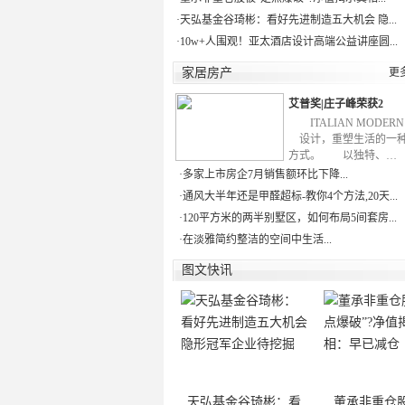
·
天弘基金谷琦彬：看好先进制造五大机会 隐...
·
10w+人围观！亚太酒店设计高端公益讲座圆...
家居房产
更
艾普奖|庄子峰荣获2
ITALIAN MODE
设计，重塑生活的一
方式。 以独特、…
·
多家上市房企7月销售额环比下降...
·
通风大半年还是甲醛超标-教你4个方法,20天...
·
120平方米的两半别墅区，如何布局5间套房...
·
在淡雅简约整洁的空间中生活...
图文快讯
天弘基金谷琦彬：看
董承非重仓股