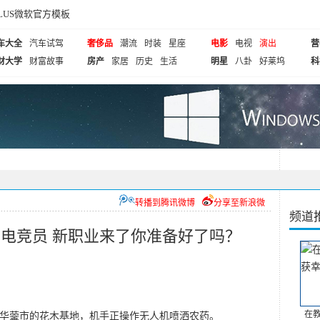
cePLUS微软官方模板
车大全
汽车试驾
奢侈品
潮流
时装
星座
电影
电视
演出
营
财大学
财富故事
房产
家居
历史
生活
明星
八卦
好莱坞
科
转播到腾讯微博
分享至新浪微
频道
电竞员 新职业来了你准备好了吗？
在
省华蓥市的花木基地，机手正操作无人机喷洒农药。