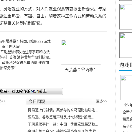
灵活就业的方式，对人们就业观念转变提出新要求。专家
更注重热爱、有趣、自由。随着这种工作方式和劳动关系的
调整相关体制机制配套。
拒服兵役？韩国开始用FPS游戏...
奉上四大展...
0平别墅装修改造注意事项和方法...
子》首演 演绎黄旭华研制核潜...
政策利好促进汽车消费 建议加...
游戏
家务事”...
天弘基金谷琦彬：
多>>
今日围观
更多>>
·
《少
·
网易遭上门讨债，其参与的立马理财被曝逾...
·
全新内
·
亚马逊、谷歌签署声明反对“歧视性”投票...
·
精灵食
·
下周重磅事件一览：中国一季度宏观经济数...
·
亲子互
·
金融市场早自习：持续推进高水平开放 为发...