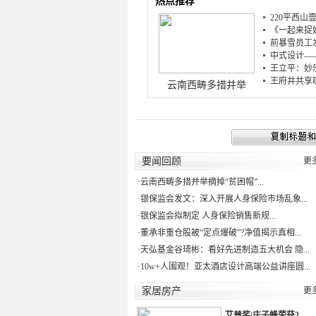
热点推荐
220平西山
《一起来捉妖
前暴雪员工发
中式设计——
王立平：妙乐
王府井共享吸
云南西畴多措并举
要闻回顾
更
·
云南西畴多措并举摘掉“贫困帽”...
·
银保监会发文：深入开展人身保险市场乱象...
·
银保监会拟制定 人身保险销售新规...
·
董承非重仓股被“定点爆破”?净值揭示真相...
·
天弘基金谷琦彬：看好先进制造五大机会 隐...
·
10w+人围观！亚太酒店设计高端公益讲座圆...
家居房产
更
艾普奖|庄子峰荣获2