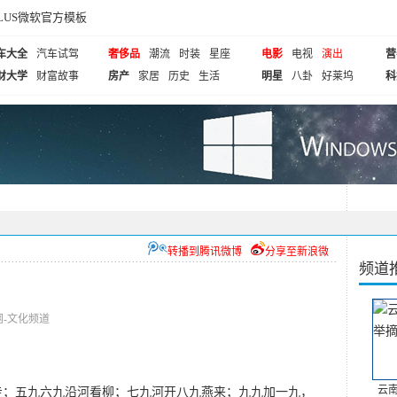
cePLUS微软官方模板
车大全
汽车试驾
奢侈品
潮流
时装
星座
电影
电视
演出
营
财大学
财富故事
房产
家居
历史
生活
明星
八卦
好莱坞
科
转播到腾讯微博
分享至新浪微
频道
民网-文化频道
云
走；五九六九沿河看柳；七九河开八九燕来；九九加一九，