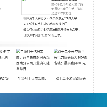
RN
现代生活中年轻人追寻的
种
都是快节奏的生活，这就
是这个时代特征，…
·
响应清华大学倡议 八所高校发起“世界大学...
·
天天低头玩手机 小心肩周炎找上门...
·
罐头行业18家企业运用法律武器打击食品安...
·
13岁少年胸部“发育”不肯上学...
被“定
年10月十亿展宏图，
双十二小米空调巨头