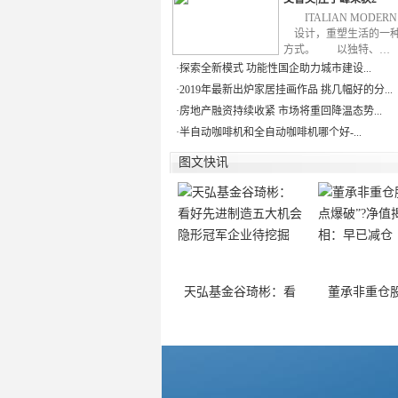
ITALIAN MODE
设计，重塑生活的一
方式。 以独特、…
·
探索全新模式 功能性国企助力城市建设...
·
2019年最新出炉家居挂画作品 挑几幅好的分...
·
房地产融资持续收紧 市场将重回降温态势...
·
半自动咖啡机和全自动咖啡机哪个好-...
图文快讯
天弘基金谷琦彬：看
董承非重仓股