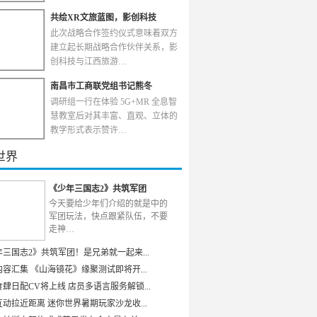
共绘XR文旅蓝图，影创科技
此次战略合作签约仪式意味着双方
建立起长期战略合作伙伴关系，影
创科技与江西旅游…
南昌市工商联党组书记熊冬
调研组一行在体验 5G+MR 全息智
慧教室后对其丰富、直观、立体的
教学形式表示赞许…
世界
《少年三国志2》共筑军团
今天要给少年们介绍的就是中的
军团玩法，快点跟紧队伍，不要
走神…
年三国志2》共筑军团！是兄弟就一起来...
容汇集 《山海镜花》缘聚测试即将开...
肆日配CV将上线 店员多语言服务解锁...
动拉近距离 迷你世界暑期玩家沙龙收...