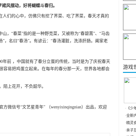
罗裙风摆动，好将蝴蝶斗春归。
。在人们的心中，仿佛只有挖了荠菜、吃了荠菜，春天才真的
中山，“春菜”指的是一种野苋菜，又被称为“春碧蒿”、“马齿
汤”，名曰“春汤”。有谚云：“春汤灌脏，洗涤肝肠。阖家老
000年前 ，中国就有了春分立蛋的传统，当时是为了庆祝春天
游戏
很容易把鸡蛋立起来。在每年的春分那一天，世界各地都会
。
。陌上花开，不负韶华。
号“文艺星青年” （wenyixinqingnian）出品，欢迎
·
《少
·
全新内
·
精灵食
·
亲子互