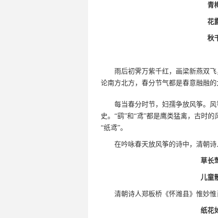
青
花
秋
雨后初霁万紫千红，画梁新燕双飞
论南方北方，春分节气都是春意融融的
每当春分时节，妇孺争放风筝。风筝
史。“鹞”和“鸢”都是鹰类猛禽，古时
“纸鸢”。
在吟咏春天放风筝的诗中，清朝诗
草长
儿童
清朝诗人郑板桥《怀潍县》惟妙惟
纸花