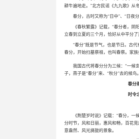
耕牛遍地走。”北方民谣《九九歌》从
春分，古时又称为“日中”、“日夜分
《春秋繁露》记载，“春分者，阴
立春到立夏的三个月，恰好从中平分了
“春分”既是节气，也是节日。古
春分，开始扫墓祭祖，也叫春祭。家族
我国古代将春分分为三候：“一候玄
子，燕子是“春分”来、“秋分”去的候
春分
时令
《荆楚岁时说》记载：“春分，一
分时节，风和日丽，惠风和畅，百花竞
意盎然、风光旖旎的景象。