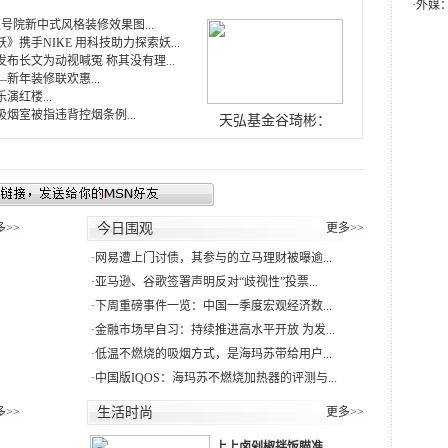
·
外媒
壹号院新中式风格装修效果图...
》携手NIKE 用科技助力探索妖...
布长文为动视喊冤 称其没有理...
新年装修联欢惠...
演红楼...
烟室被指违背控烟条例...
天弘基金谷琦彬：
多>>
今日围观
更多>>
·
网易遭上门讨债，其参与的立马理财被曝逾...
·
亚马逊、谷歌签署声明反对“歧视性”投票...
·
下周重磅事件一览：中国一季度宏观经济数...
·
金融市场早自习：持续推进高水平开放 为发...
·
低温不燃烧的吸烟方式，是海玛苏带给用户...
·
中国版IQOS：海玛苏不燃烧加热器的评测与...
多>>
生活时尚
更多>>
上上卤剁椒拌饭瞄准