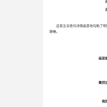
这首五言绝句诗情画意地勾勒了明
静睡。
画梁
蓦然
南