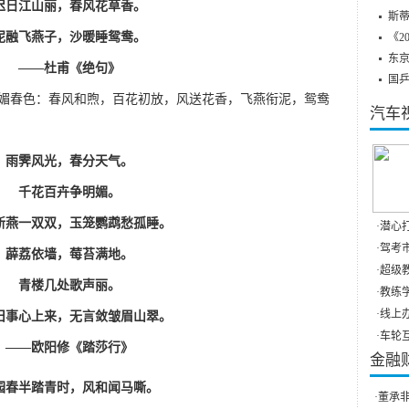
迟日江山丽，春风花草香。
斯蒂
泥融飞燕子，沙暖睡鸳鸯。
《2
东
——杜甫《绝句》
国
媚春色：春风和煦，百花初放，风送花香，飞燕衔泥，鸳鸯
汽车
雨霁风光，春分天气。
千花百卉争明媚。
新燕一双双，玉笼鹦鹉愁孤睡。
·
潜心打
·
驾考市
薜荔依墙，莓苔满地。
·
超级教
青楼几处歌声丽。
·
教练学
·
线上办
旧事心上来，无言敛皱眉山翠。
·
车轮互
——欧阳修《踏莎行》
金融
园春半踏青时，风和闻马嘶。
·
董承非