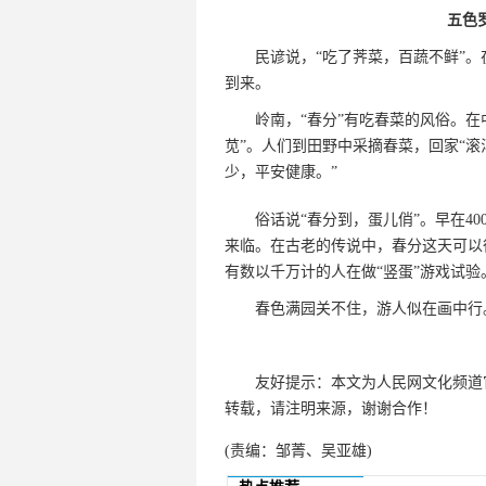
五色
民谚说，“吃了荠菜，百蔬不鲜”
到来。
岭南，“春分”有吃春菜的风俗。在
苋”。人们到田野中采摘春菜，回家“滚
少，平安健康。”
俗话说“春分到，蛋儿俏”。早在4
来临。在古老的传说中，春分这天可以
有数以千万计的人在做“竖蛋”游戏试验
春色满园关不住，游人似在画中行
友好提示：本文为人民网文化频道官方微信
转载，请注明来源，谢谢合作！
(责编：邹菁、吴亚雄)