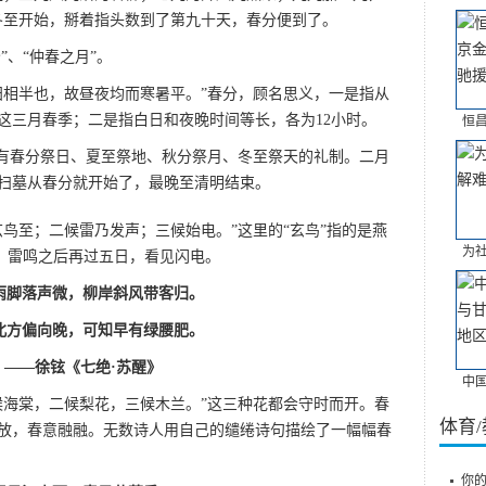
冬至开始，掰着指头数到了第九十天，春分便到了。
”、“仲春之月”。
阳相半也，故昼夜均而寒暑平。”春分，顾名思义，一是指从
这三月春季；二是指白日和夜晚时间等长，各为12小时。
恒
代有春分祭日、夏至祭地、秋分祭月、冬至祭天的礼制。二月
扫墓从春分就开始了，最晚至清明结束。
鸟至；二候雷乃发声；三候始电。”这里的“玄鸟”指的是燕
为
鸟。雷鸣之后再过五日，看见闪电。
雨脚落声微，柳岸斜风带客归。
北方偏向晚，可知早有绿腰肥。
——徐铉《七绝·苏醒》
中
候海棠，二候梨花，三候木兰。”这三种花都会守时而开。春
体育
放，春意融融。无数诗人用自己的缱绻诗句描绘了一幅幅春
你