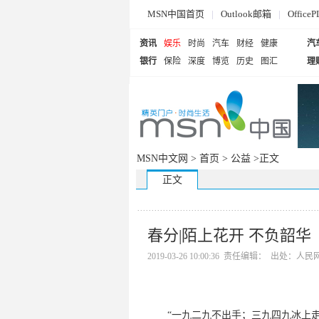
MSN中国首页
|
Outlook邮箱
|
Offi
资讯
娱乐
时尚
汽车
财经
健康
汽
银行
保险
深度
博览
历史
图汇
理
MSN中文网 >
首页
>
公益
>正文
正文
春分|陌上花开 不负韶华
2019-03-26 10:00:36 责任编辑： 出处：人
“一九二九不出手；三九四九冰上