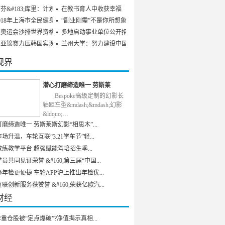
芬&#183;库里：计划参
在教书育人中收获幸福
018年上海市全民健身发
“副业刚需”不是你所想象
京奥运会沙排世界资格赛
多地启动事业单位公开招聘
乒亚锦赛力压韩国实现男
兰州大学：努力建设中国特
视界
潜心打磨缔造唯一 劳斯莱
Bespoke高级定制的幻影长
轴距车型&mdash;&mdash;幻影
&ldquo;…
磨缔造唯一 劳斯莱斯幻影“相思木”...
场升温，车轮互联“3.21学车节”轻...
练教学平台 超强赋能驾培招生季...
员共同见证荣誉 &#160;第三届“中国...
年检更便捷 车轮APP沪上推出年检优...
联创新服务获赞誉 &#160;荣获亿欧汽...
财经
重仓股被“定点爆破”?净值揭示真相...