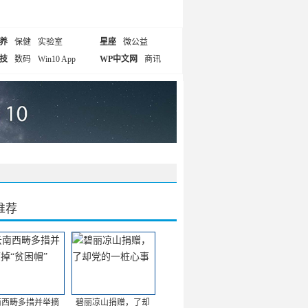
养
保健
实验室
星座
微公益
技
数码
Win10 App
WP中文网
商讯
推荐
南西畴多措并举摘
碧丽凉山捐赠，了却