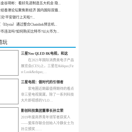
金谷琦彬：看好先进制造五大机会 隐...
经香港论坛聚焦新经济 国内国际双循...
况!平安银行上天啦!!...
Elysia）通过整合Chainlink预言机...
币违法吗?如何购买比特币?以火币为...
酷玩
三星Neo QLED 8K电视，和这
在2021年国际消费类电子产品
展览会(CES)上，三星在&ldquo;Fir
st Look&rdquo;…
三星电视：做时代的引领者
家电圈近期最值得期待的看点
非三星电视莫属，除了一系列科技
大片即视感的VLO…
影创科技集团董事长孙立荣
2019年度商界青年领军者获奖人
——爱库存联合创始人冷静女士为
孙立颁奖....…