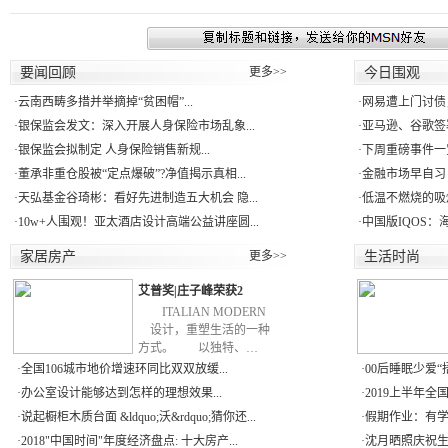
要闻回顾
更多>>
今日围观
·
云南西畴多措并举摘掉“贫困帽”...
·
网易遭上门讨债
·
银保监会发文：深入开展人身保险市场乱象...
·
亚马逊、谷歌签署
·
银保监会拟制定 人身保险销售新规...
·
下周重磅事件一
·
董承非重仓股被“定点爆破”?净值揭示真相...
·
金融市场早自习：
·
天弘基金谷琦彬：看好先进制造五大机会 隐...
·
低温不燃烧的吸
·
10w+人围观！亚太酒店设计高端公益讲座圆...
·
中国版IQOS：
家居房产
更多>>
生活时尚
艾普奖|庄子峰荣获2
ITALIAN MODERN
设计，重塑生活的一种
方式。 以独特、…
·
全国106城市地价增速环同比双双放缓...
·
00后睡眠少爱“捂
·
办公室设计能够达到怎样的理想效果...
·
2019上半年全
·
说起橱柜木质台面 &ldquo;沃&rdquo;猜你还...
·
假期作业：有学
·
2018"中国时间"年度经济盘点: 十大房产...
·
沈月晒照庆祝生日