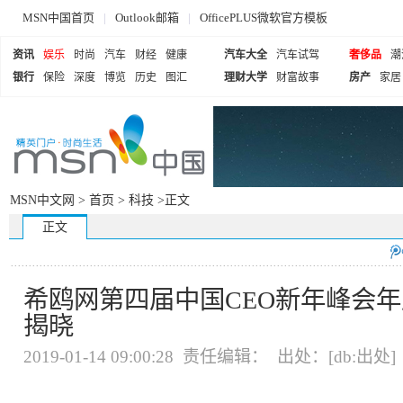
MSN中国首页
|
Outlook邮箱
|
OfficePLUS微软官方模板
资讯
娱乐
时尚
汽车
财经
健康
汽车大全
汽车试驾
奢侈品
潮
银行
保险
深度
博览
历史
图汇
理财大学
财富故事
房产
家居
MSN中文网 >
首页
>
科技
>正文
正文
希鸥网第四届中国CEO新年峰会
揭晓
2019-01-14 09:00:28 责任编辑： 出处：[db:出处]