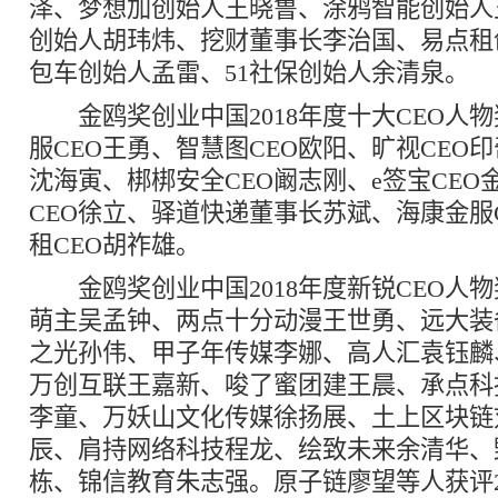
泽、梦想加创始人王晓鲁、涂鸦智能创始人
创始人胡玮炜、挖财董事长李治国、易点租
包车创始人孟雷、51社保创始人余清泉。
金鸥奖创业中国2018年度十大CEO人物
服CEO王勇、智慧图CEO欧阳、旷视CEO印
沈海寅、梆梆安全CEO阚志刚、e签宝CEO
CEO徐立、驿道快递董事长苏斌、海康金服
租CEO胡祚雄。
金鸥奖创业中国2018年度新锐CEO人
萌主吴孟钟、两点十分动漫王世勇、远大装
之光孙伟、甲子年传媒李娜、高人汇袁钰麟
万创互联王嘉新、唆了蜜团建王晨、承点科
李童、万妖山文化传媒徐扬展、土上区块链
辰、肩持网络科技程龙、绘致未来余清华、
栋、锦信教育朱志强。原子链廖望等人获评2