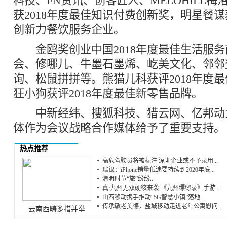
科技、FN资讯、创客匠人、MELOHILL
获2018年度最佳知识付费创新奖，明星餐谋获
创新力餐饮服务企业。
金鸥奖创业中国2018年度最佳生活服务
会、修哪儿、牛墨石墨烯、屹美文化、邻邻
询、松鼠拼拼等。熊猫儿科获评2018年度
狂小狗获评2018年度最佳新零售品牌。
中新经纬、搜狐科技、猎云网、亿邦动
体作为会议战略合作媒体给予了重要支持。
热点推荐
高危驾驶员将被标注 深圳企业或不予录用...
瑞银：iPhone销量低迷要持续到2020年底...
清明时节“旅”纷纷...
真·九州无双硬核来袭 《九州缥缈录》手游...
山西移动携手推动“5G智慧小镇”落地...
传承敬老美德，盐城移动走进老年公寓慰问...
云南西畴多措并举