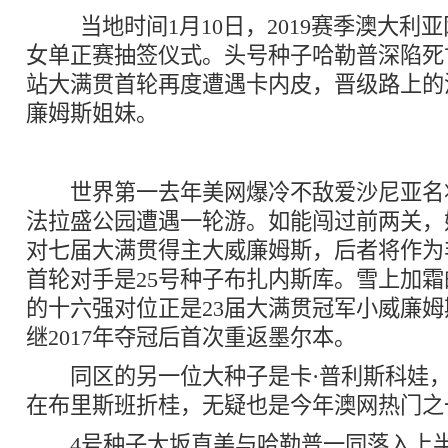
当地时间1月10日，2019赛季澳大利
女单正赛抽签仪式。头号种子哈勒普深陷死
站大满贯首轮再度遭遇卡内皮，晋级路上的
廉姆斯姐妹。
世界第一去年美网爆冷不敌爱沙尼亚名
法拉盛公园遭遇一轮游。如能闯过前两关，
对七届大满贯得主大威廉姆斯，后者将作为
首轮对手是25号种子布扎内斯库。雪上加
的十六强对位正是23届大满贯冠军小威廉
继2017年夺冠后首次重返墨尔本。
同区的另一位大种子是卡·普利斯科娃，
在布里斯班折桂，无疑也是今年澳网热门之
4号种子大坂直美与哈勒普一同落入上半