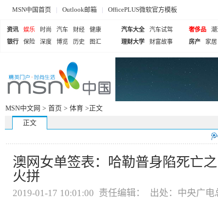
MSN中国首页
|
Outlook邮箱
|
OfficePLUS微软官方模板
资讯
娱乐
时尚
汽车
财经
健康
汽车大全
汽车试驾
奢侈品
潮
银行
保险
深度
博览
历史
图汇
理财大学
财富故事
房产
家居
MSN中文网 >
首页
>
体育
>正文
正文
澳网女单签表：哈勒普身陷死亡之
火拼
2019-01-17 10:01:00 责任编辑： 出处：中央