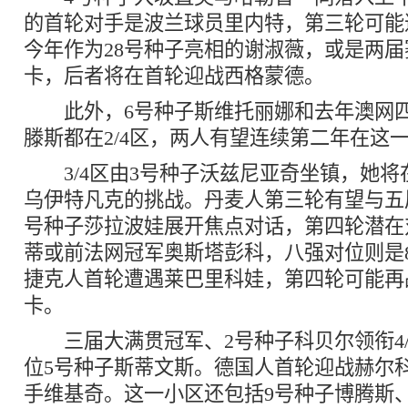
的首轮对手是波兰球员里内特，第三轮可能
今年作为28号种子亮相的谢淑薇，或是两
卡，后者将在首轮迎战西格蒙德。
此外，6号种子斯维托丽娜和去年澳网四
滕斯都在2/4区，两人有望连续第二年在这
3/4区由3号种子沃兹尼亚奇坐镇，她将
乌伊特凡克的挑战。丹麦人第三轮有望与五
号种子莎拉波娃展开焦点对话，第四轮潜在
蒂或前法网冠军奥斯塔彭科，八强对位则是
捷克人首轮遭遇莱巴里科娃，第四轮可能再
卡。
三届大满贯冠军、2号种子科贝尔领衔4/
位5号种子斯蒂文斯。德国人首轮迎战赫尔
手维基奇。这一小区还包括9号种子博腾斯、