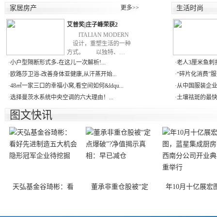
家居房产
更多>>
生活时尚
艾普奖|庄子峰荣获2
ITALIAN MODERN
设计，重塑生活的一种
方式。 以独特、…
·
小户型隔断形式多-在这儿一次解析!...
·
老人3厘米鱼刺扎
·
欧路莎卫浴-改善身体亚健康,从汗蒸开始...
·
“碎片化消费”服
·
48㎡一家三口的幸福小窝,看空间如何&ldqu...
·
从中国服装企业全
·
选择曼茨水系统中央空调的六大理由！...
·
土壤祛斑的最快
图文快讯
天弘基金谷琦彬：看
董承非重仓股被“定
年10月十亿展宏