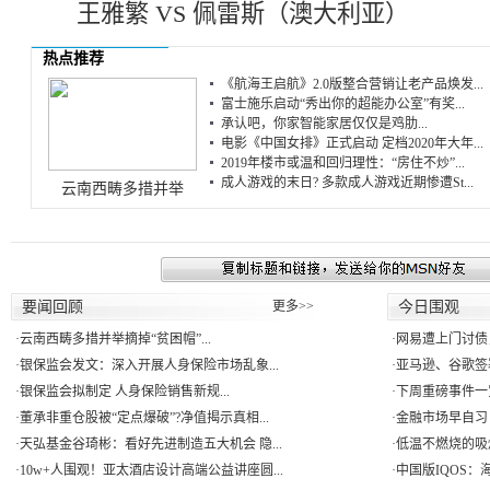
王雅繁 VS 佩雷斯（澳大利亚）
热点推荐
《航海王启航》2.0版整合营销让老产品焕发...
富士施乐启动“秀出你的超能办公室”有奖...
承认吧，你家智能家居仅仅是鸡肋...
电影《中国女排》正式启动 定档2020年大年...
2019年楼市或温和回归理性：“房住不炒”...
成人游戏的末日? 多款成人游戏近期惨遭St...
云南西畴多措并举
要闻回顾
更多>>
今日围观
·
云南西畴多措并举摘掉“贫困帽”...
·
网易遭上门讨债
·
银保监会发文：深入开展人身保险市场乱象...
·
亚马逊、谷歌签署
·
银保监会拟制定 人身保险销售新规...
·
下周重磅事件一
·
董承非重仓股被“定点爆破”?净值揭示真相...
·
金融市场早自习：
·
天弘基金谷琦彬：看好先进制造五大机会 隐...
·
低温不燃烧的吸
·
10w+人围观！亚太酒店设计高端公益讲座圆...
·
中国版IQOS：