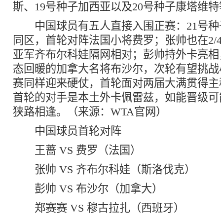
斯、19号种子加西亚以及20号种子康塔维
中国球员有五人直接入围正赛：21号种
同区，首轮对阵法国小将费罗；张帅也在2/
亚军齐布尔科娃隔网相对；彭帅持外卡亮相
态回暖的加拿大名将布沙尔，次轮有望挑战
赛同样迎来硬仗，首轮面对两届大满贯得主
首轮的对手是本土外卡佩雷兹，如能晋级可
狭路相逢。（来源：WTA官网）
中国球员首轮对阵
王蔷 VS 费罗（法国）
张帅 VS 齐布尔科娃（斯洛伐克）
彭帅 VS 布沙尔（加拿大）
郑赛赛 VS 穆古拉扎（西班牙）