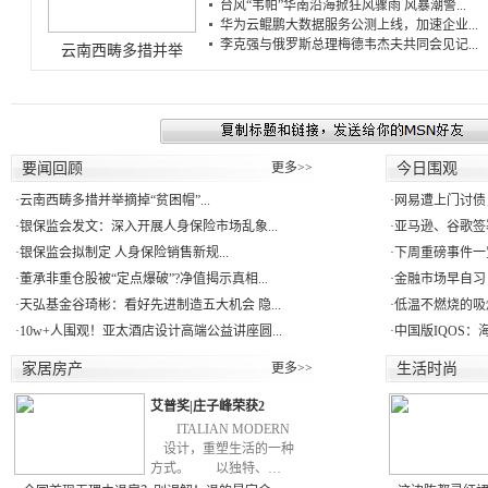
台风“韦帕”华南沿海掀狂风骤雨 风暴潮警...
华为云鲲鹏大数据服务公测上线，加速企业...
李克强与俄罗斯总理梅德韦杰夫共同会见记...
云南西畴多措并举
要闻回顾
更多>>
今日围观
·
云南西畴多措并举摘掉“贫困帽”...
·
网易遭上门讨债
·
银保监会发文：深入开展人身保险市场乱象...
·
亚马逊、谷歌签署
·
银保监会拟制定 人身保险销售新规...
·
下周重磅事件一
·
董承非重仓股被“定点爆破”?净值揭示真相...
·
金融市场早自习：
·
天弘基金谷琦彬：看好先进制造五大机会 隐...
·
低温不燃烧的吸
·
10w+人围观！亚太酒店设计高端公益讲座圆...
·
中国版IQOS：
家居房产
更多>>
生活时尚
艾普奖|庄子峰荣获2
ITALIAN MODERN
设计，重塑生活的一种
方式。 以独特、…