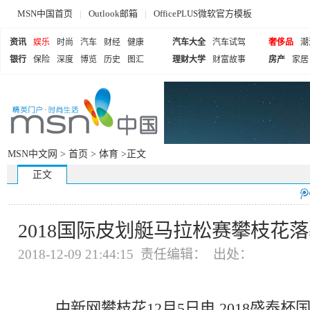
MSN中国首页
|
Outlook邮箱
|
OfficePLUS微软官方模板
资讯
娱乐
时尚
汽车
财经
健康
汽车大全
汽车试驾
奢侈品
潮
银行
保险
深度
博览
历史
图汇
理财大学
财富故事
房产
家居
MSN中文网 >
首页
>
体育
>正文
正文
2018国际皮划艇马拉松赛攀枝花
2018-12-09 21:44:15 责任编辑： 出处：
中新网攀枝花12月5日电 2018盛泰杯