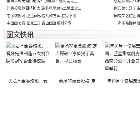
·
全国首现无理由退房？别误解！退的是定金...
·
这边陈都灵红裙
·
外商投资范围将扩大 最多可享30%土地出让...
·
医万象：辽宁省
·
老房装修-小卫生间改造几款方案,看完不用...
·
国有文艺院团将迎
·
中国画鉴赏-画家王宁泰山国画系列分享...
·
一声不咳腹痛呕吐
图文快讯
天弘基金谷琦彬：看
董承非重仓股被“定
年10月十亿展宏