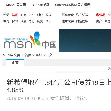
MSN中国首页
|
Outlook邮箱
|
OfficePLUS微软官方模板
资讯
娱乐
时尚
汽车
财经
健康
汽车大全
汽车试驾
奢侈品
潮
银行
保险
深度
博览
历史
图汇
理财大学
财富故事
房产
家居
MSN中文网 >
首页
>
商讯
>正文
正文
新希望地产1.8亿元公司债券19日
4.85%
2019-09-19 03:30:15 责任编辑： 出处：