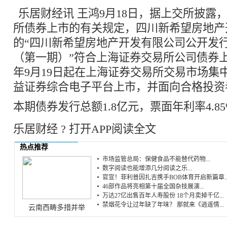
乐居财经讯 王鸿9月18日，据上交所披露
所债券上市的有关规定，四川新希望房地产
的“四川新希望房地产开发有限公司公开发行2
（第一期）”符合上海证券交易所公司债券上
年9月19日起在上海证券交易所交易市场集
益证券综合电子平台上市，并面向合格投资
本期债券发行总额1.8亿元，票面年利率4.8
乐居财经 ? 打开APP阅读全文
热点推荐
市场监管总局：保健食品不能替代药物...
数字阅读也能增添几分阅读之乐...
官宣！菲利普因扎吉携手BOB体育开启新篇章..
46部作品将亮相第十届全国杂技展演...
万达27亿出售百年人寿股份 18个月卖掉千亿...
禁烟花令让过年缺了年味？ 那就来《逍遥情...
云南西畴多措并举