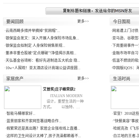
要闻回顾
更多>>
今日围观
·
云南西畴多措并举摘掉“贫困帽”...
·
网易遭上门讨债
·
银保监会发文：深入开展人身保险市场乱象...
·
亚马逊、谷歌签署
·
银保监会拟制定 人身保险销售新规...
·
下周重磅事件一
·
董承非重仓股被“定点爆破”?净值揭示真相...
·
金融市场早自习：
·
天弘基金谷琦彬：看好先进制造五大机会 隐...
·
低温不燃烧的吸
·
10w+人围观！亚太酒店设计高端公益讲座圆...
·
中国版IQOS：
家居房产
更多>>
生活时尚
艾普奖|庄子峰荣获2
ITALIAN MODERN
设计，重塑生活的一种
方式。 以独特、…
·
智能马桶哪家好...
·
官宣！2018这些
·
蓝景丽家和齐家网签署战略合作...
·
“快餐美容”事故多
·
假繁荣还是真出路？家居企业强攻线上直播...
·
哈妮克孜《飞乐
·
这样的卫生间设计太棒了,孩子洗澡都赖着不...
·
白兰地的王者-沉香