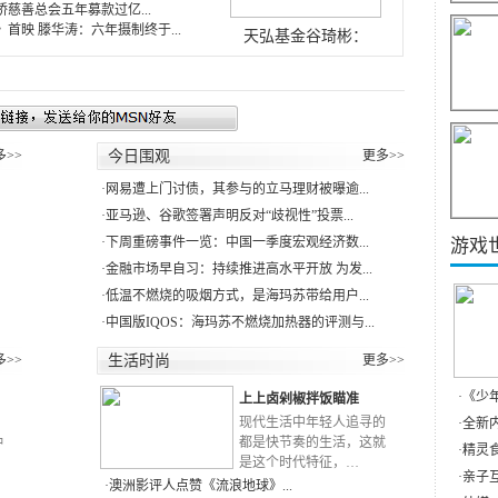
慈善总会五年募款过亿...
首映 滕华涛：六年摄制终于...
天弘基金谷琦彬：
多>>
今日围观
更多>>
·
网易遭上门讨债，其参与的立马理财被曝逾...
·
亚马逊、谷歌签署声明反对“歧视性”投票...
·
下周重磅事件一览：中国一季度宏观经济数...
游戏
·
金融市场早自习：持续推进高水平开放 为发...
·
低温不燃烧的吸烟方式，是海玛苏带给用户...
·
中国版IQOS：海玛苏不燃烧加热器的评测与...
多>>
生活时尚
更多>>
·
《少
上上卤剁椒拌饭瞄准
RN
现代生活中年轻人追寻的
·
全新内
种
都是快节奏的生活，这就
·
精灵食
是这个时代特征，…
·
亲子互
·
澳洲影评人点赞《流浪地球》...