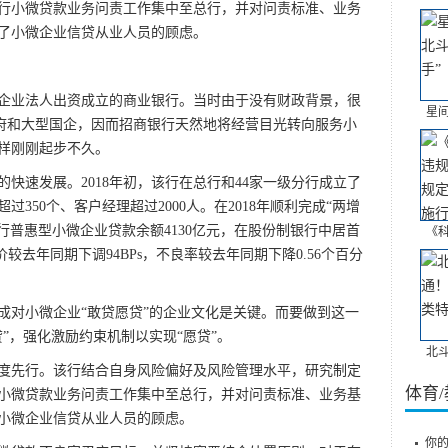
行小微贷款业务问责工作集中至总行，并对问责标准、业务
了小微企业信贷从业人员的顾虑。
由企业法人出资成立的商业银行。当时由于没有财政背景，很
星
政府和大型国企，因而招商银行天然地将经营目光转向服务小
样刚刚起步不久。
的快速发展。2018年初，该行在总行和44家一级分行成立了
350个、客户经理超过2000人。在2018年顺利完成“两增
该行普惠型小微企业贷款余额4130亿元，在股份制银行中居首
《
价较去年同期下调94BPs，不良率较去年同期下降0.56个百分
成对小微企业“敢贷愿贷”的企业文化是关键。而要做到这一
”，强化激励约束机制以实现“愿贷”。
北
度先行。该行结合自身风险偏好及风险管理水平，研究制定
体育
小微贷款业务问责工作集中至总行，并对问责标准、业务基
小微企业信贷从业人员的顾虑。
你