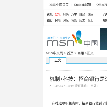
MSN中国首页
|
Outlook邮箱
|
Offi
资讯
娱乐
时尚
汽车
财经
健康
汽
银行
保险
深度
博览
历史
图汇
理
MSN中文网 >
首页
>
商讯
>正文
正文
机制+科技：招商银行是
2019-07-15 23:30:19 责任编辑： 出处：
在推进尽职免责时，招商银行做到了