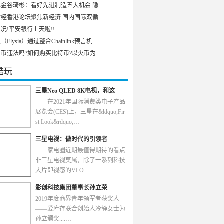
金谷琦彬：看好先进制造五大机会 隐...
经香港论坛聚焦新经济 国内国际双循...
况!平安银行上天啦!!...
Elysia）通过整合Chainlink预言机...
币违法吗?如何购买比特币?以火币为...
酷玩
三星Neo QLED 8K电视，和这
在2021年国际消费类电子产品
展览会(CES)上，三星在&ldquo;Fir
st Look&rdquo;…
三星电视：做时代的引领者
家电圈近期最值得期待的看点
非三星电视莫属，除了一系列科技
大片即视感的VLO…
影创科技集团董事长孙立荣
2019年度商界青年领军者获奖人
——爱库存联合创始人冷静女士为
孙立颁奖....…