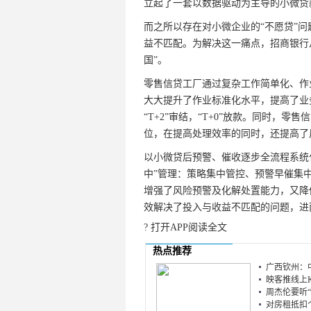
立起了一套以数据驱动为主导的小微贷
而之所以存在对小微企业的“不愿贷”
益不匹配。为解决这一痛点，招商银行从
国”。
零售信贷工厂通过复杂工作简单化、作
大大提升了作业标准化水平，提高了业
“T+2”审结，“T+0”放款。同时，
位，在提高处理效率的同时，还提高了
以小微贷后预警、催收逐步全流程系统
中”管理：策略集中管控、预警早催集
增强了风险预警及化解处置能力，又降
效解决了投入与收益不匹配的问题，进
? 打开APP阅读全文
热点推荐
广西钦州：中
映客推线上K
周杰伦要听“
对房租抵扣个