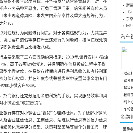
微贷款不良容忍度目标，并坚持宽严结合处置原则。对于在
斯蒂
相应业务品种容忍度，可免于管理问责。信贷相关岗位人员
《2
且未出现道德风险、未发生内外部案件及重大违规等行为，
东
于处罚。
国
点对违规行为问题进行问责。对于各类违规行为，尤其是弄
汽车
、协助客户造假等存在严重违规行为问题的，按照违规处罚
尽职免责业务占比接近八成。
主要采取了三方面激励约束措施：2019年,该行安排小微企
0.17%，高于各项贷款增速，并且明确在信贷投放过程中不得
普惠型小微贷款，在贷款存续期内进行净利息收入和考核利润
·
潜心打
核分值和权重，并在年度条线荣誉表彰中设置普惠金融专门
·
驾考市
P200小微客户经理。
·
超级教
·
教练学
，招商银行还充分运用金融科技的手段，实现服务效率和风
·
线上办
对小微企业“敢贷愿贷”。
·
车轮互
业银行存在对小微企业“畏贷”心理的根源。为了破解小微风
金融
人及企业征信信息、工商信息、法院执行信息等公信力信息
持续优化完善评分模型、决策引擎策略等量化分析工具，建
·
董承非