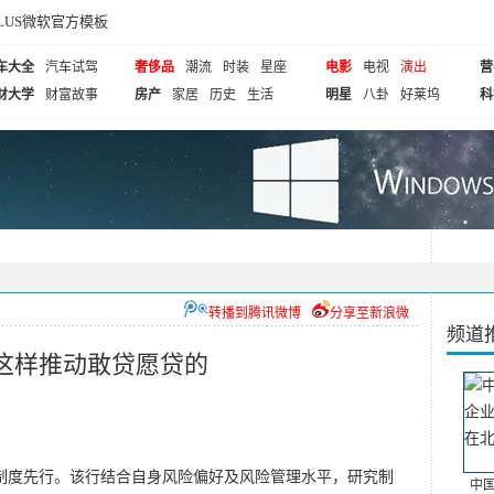
cePLUS微软官方模板
车大全
汽车试驾
奢侈品
潮流
时装
星座
电影
电视
演出
营
财大学
财富故事
房产
家居
历史
生活
明星
八卦
好莱坞
科
转播到腾讯微博
分享至新浪微
频道
这样推动敢贷愿贷的
制度先行。该行结合自身风险偏好及风险管理水平，研究制
中