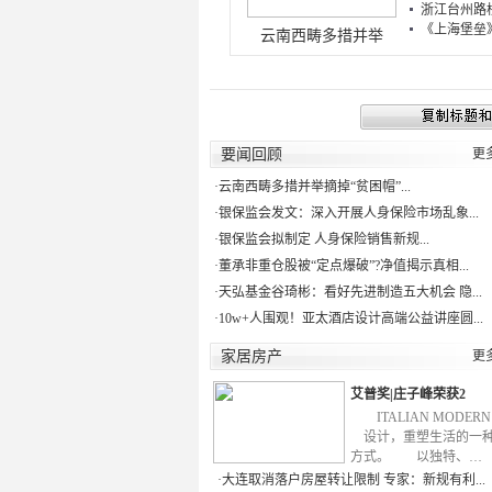
浙江台州路桥
《上海堡垒》
云南西畴多措并举
要闻回顾
更
·
云南西畴多措并举摘掉“贫困帽”...
·
银保监会发文：深入开展人身保险市场乱象...
·
银保监会拟制定 人身保险销售新规...
·
董承非重仓股被“定点爆破”?净值揭示真相...
·
天弘基金谷琦彬：看好先进制造五大机会 隐...
·
10w+人围观！亚太酒店设计高端公益讲座圆...
家居房产
更
艾普奖|庄子峰荣获2
ITALIAN MODE
设计，重塑生活的一
方式。 以独特、…
·
大连取消落户房屋转让限制 专家：新规有利...