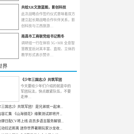
共绘XR文旅蓝图，影创科技
此次战略合作签约仪式意味着双方
建立起长期战略合作伙伴关系，影
创科技与江西旅游…
南昌市工商联党组书记熊冬
调研组一行在体验 5G+MR 全息智
慧教室后对其丰富、直观、立体的
教学形式表示赞许…
世界
《少年三国志2》共筑军团
今天要给少年们介绍的就是中的
军团玩法，快点跟紧队伍，不要
走神…
年三国志2》共筑军团！是兄弟就一起来...
容汇集 《山海镜花》缘聚测试即将开...
肆日配CV将上线 店员多语言服务解锁...
动拉近距离 迷你世界暑期玩家沙龙收...