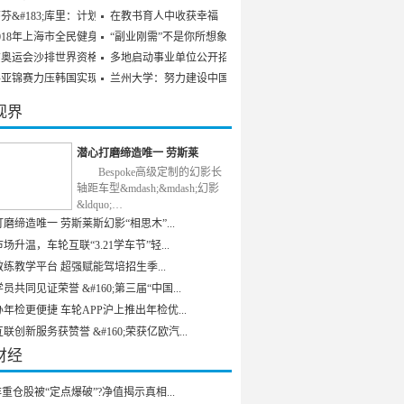
芬&#183;库里：计划参
在教书育人中收获幸福
018年上海市全民健身发
“副业刚需”不是你所想象
京奥运会沙排世界资格赛
多地启动事业单位公开招聘
乒亚锦赛力压韩国实现男
兰州大学：努力建设中国特
视界
潜心打磨缔造唯一 劳斯莱
Bespoke高级定制的幻影长
轴距车型&mdash;&mdash;幻影
&ldquo;…
磨缔造唯一 劳斯莱斯幻影“相思木”...
场升温，车轮互联“3.21学车节”轻...
练教学平台 超强赋能驾培招生季...
员共同见证荣誉 &#160;第三届“中国...
年检更便捷 车轮APP沪上推出年检优...
联创新服务获赞誉 &#160;荣获亿欧汽...
财经
重仓股被“定点爆破”?净值揭示真相...