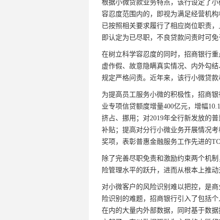
根据小微贷款业务特点，该行设定了小
容忍度范围内的，即视为满足经营机构
已按照相关要求履行了相应岗位职责，
即认定为已尽职，不良贷款问责时可免
在树立科学容忍度的同时，招商银行重
虚作假、故意隐瞒真实情况、内外勾结
规定严格问责。近年来，该行小微贷款
为提高员工服务小微的积极性，招商银行
业专项信贷额度增量400亿元，增幅1
挤占、挪用；对2019年全行新发放的
补贴；提高对分行小微业务开展情况考
奖项，表彰普惠金融服务工作先进的TO
除了完善尽职免责和激励约束两个机制
险管理水平的跃升，进而从根本上推动
对小微客户的风险识别难以把控，是商
险识别的难题，招商银行引入了包括个
在内的大量内外部数据，同时基于数据