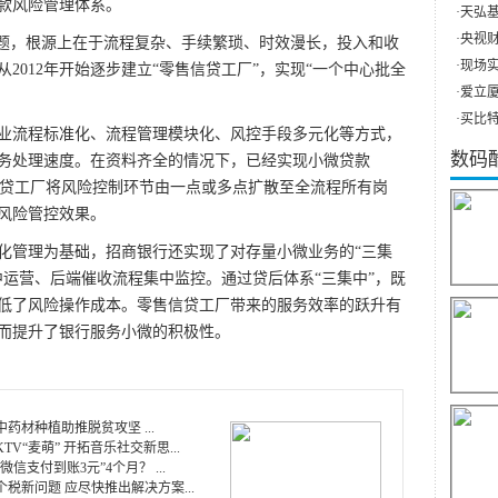
款风险管理体系。
·
天弘基
·
央视财
问题，根源上在于流程复杂、手续繁琐、时效漫长，投入和收
·
现场实
2012年开始逐步建立“零售信贷工厂”，实现“一个中心批全
·
爱立厦（
·
买比特
业流程标准化、流程管理模块化、风控手段多元化等方式，
数码
务处理速度。在资料齐全的情况下，已经实现小微贷款
零售信贷工厂将风险控制环节由一点或多点扩散至全流程所有岗
风险管控效果。
化管理为基础，招商银行还实现了对存量小微业务的“三集
中运营、后端催收流程集中监控。通过贷后体系“三集中”，既
低了风险操作成本。零售信贷工厂带来的服务效率的跃升有
而提升了银行服务小微的积极性。
药材种植助推脱贫攻坚 ...
TV“麦萌” 开拓音乐社交新思...
微信支付到账3元”4个月？ ...
税新问题 应尽快推出解决方案...