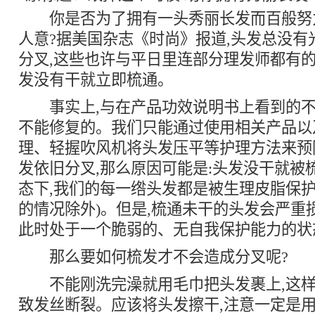
你是否为了拥有一头秀丽长发而百般努
人意?据美国杂志《时尚》报道,头发总没有
分叉,这些也许与平日里连部分理发师都有的
发没有干就立即梳通。
事实上,与在产品功效说明书上看到的不
不能修复的。我们只能通过使用相关产品以
理、轻握吹风机将头发压平等护理方法来预
发依旧分叉,那么原因可能是:头发没干就被
态下,我们的每一绺头发都是被生理皮脂保护
的情况除外)。但是,梳通未干的头发会严重
此时处于一个脆弱的、无自我保护能力的状
那么要如何梳发才不会造成分叉呢?
不能刚洗完澡就用毛巾把头发裹上,这样
致发丝断裂。应该将头发擦干,注意一定是用