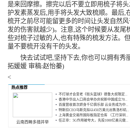
是来回摩擦。擦完以后不要立即用梳子将头
护发素蒸发后,用手将头发大致梳顺。最后,
梳开之前尽可能留更多的时间让头发自然风干
发的伤害就越少)。注意,这个时候要从发尾
些对梳子过敏的人,也有特殊的梳发方法。但
量不要梳开没有干的头发。
快去试试吧,坚持下去,你也可以拥有秀丽
拓媛媛 审稿:赵怡蓁)
<
热点推荐
不打球才会变老《街头篮球》德鲁大叔限定...
香港中华出入口商会举办庆祝新中国成立70...
百度营收首次跻身千亿俱乐部 云业务成为中...
特斯拉CEO马斯克拟以450万美元出售洛杉矶...
上海黄金交易所国际板指定仓库 （工行深圳...
任正非：5G作用被夸大，先投1000亿美元做...
云南西畴多措并举