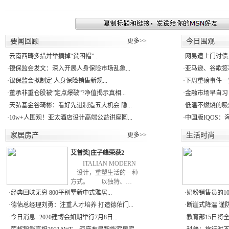
要闻回顾
更多>>
今日围观
·
云南西畴多措并举摘掉“贫困帽”...
·
网易遭上门讨债
·
银保监会发文：深入开展人身保险市场乱象...
·
亚马逊、谷歌签署
·
银保监会拟制定 人身保险销售新规...
·
下周重磅事件一
·
董承非重仓股被“定点爆破”?净值揭示真相...
·
金融市场早自习：
·
天弘基金谷琦彬：看好先进制造五大机会 隐...
·
低温不燃烧的吸
·
10w+人围观！亚太酒店设计高端公益讲座圆...
·
中国版IQOS：
家居房产
更多>>
生活时尚
艾普奖|庄子峰荣获2
ITALIAN MODERN
设计，重塑生活的一种
方式。 以独特、…
·
经典回味无穷 800平别墅新中式雅居...
·
奶粉销售员的10
·
德佑总经理刘勇：注重人才培养 打造德佑门...
·
断崖式降温 谨防5
·
今日消息--2020建博会如期举行7月8日...
·
教育部15日将全