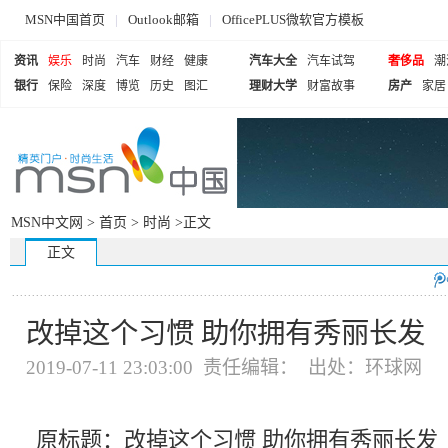
MSN中国首页
|
Outlook邮箱
|
OfficePLUS微软官方模板
资讯
娱乐
时尚
汽车
财经
健康
汽车大全
汽车试驾
奢侈品
潮
银行
保险
深度
博览
历史
图汇
理财大学
财富故事
房产
家居
MSN中文网 >
首页
>
时尚
>正文
正文
改掉这个习惯 助你拥有秀丽长发
2019-07-11 23:03:00 责任编辑： 出处：环球网
原标题：改掉这个习惯 助你拥有秀丽长发