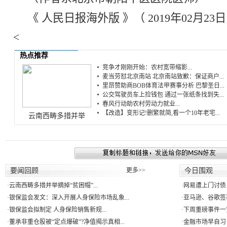
《 人民日报海外版 》（ 2019年02月23日 
<
热点推荐
竞争才刚刚开始：农村宽带缩影...
麦当劳怼北京南站 北京南站致歉：保证商户...
里昂赞助商BOB体育法甲赛事分析 巴黎圣日...
公交驾驶员车上捡钱包 通过一张纸条找到失...
春风行动助农村劳动力就业...
【改造】变形记!删繁就简,看一个10年老宅...
云南西畴多措并举
要闻回顾
更多>>
今日围观
·
云南西畴多措并举摘掉“贫困帽”...
·
网易遭上门讨债
·
银保监会发文：深入开展人身保险市场乱象...
·
亚马逊、谷歌签署
·
银保监会拟制定 人身保险销售新规...
·
下周重磅事件一
·
董承非重仓股被“定点爆破”?净值揭示真相...
·
金融市场早自习：