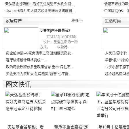
·
天弘基金谷琦彬：看好先进制造五大机会 隐...
·
低温不燃烧的吸
·
10w+人围观！亚太酒店设计高端公益讲座圆...
·
中国版IQOS：
家居房产
更多>>
生活时尚
艾普奖|庄子峰荣获2
ITALIAN MODERN
设计，重塑生活的一种
方式。 以独特、…
·
房企前20强中9家负债率过高 近期融资高发...
·
人民日报时评：
·
客厅装修设计风格要统一...
·
早春“妆”出来的
·
政治局会议释放多重政策信号 重申"房住不...
·
12岁小胖子脖子
·
资金支持力度加大 住房租赁"监管"也不能...
·
越冷越热情 冰雪
图文快讯
天弘基金谷琦彬：看
董承非重仓股被“定
年10月十亿展宏