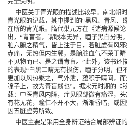
完全失明。
中医关于青光眼的描述比较早。南北朝
青光眼的记载，其中提到的“黑风、青风、
在所的青光眼。隋代巢元方在《诸病源候论
出，“青盲者，谓眼本无异，瞳子黑白分明
脏六腑之精气，皆上注于目，若脏虚有风邪
赤痛，无热但内生鄣，是腑脏血气不荣于睛
不见物而已。是之谓青盲。”此外，该书还
的表现“白黑二晴无有损伤，瞳子分明，但
更加以风热乘之，气外泄，蕴积于睛间，而
瞳子上，故为青盲翳也”。据宋元时期的《
载：中医青风内障，症见眼部微有痛涩，头
有花无花，瞳仁不开不大，渐渐昏暗，或因
因五脏虚劳所致。
中医主要是采用全身辨证结合局部辨证