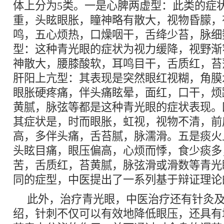
体上分为5类。一是心脾两虚型：此类的症
重，头眩眼胀，瞳神略有散大，视物昏朦，
鸣，五心烦热，口燥咽干，舌绛少苔，脉细
型：这种青光眼的症状为视力缓降，视野渐
神散大，腰膝酸软，耳鸣目干，舌质红，苔
肝阳上亢型：其表现是突然眼红视糊，角膜
眼胀硬疼痛，伴头痛眩晕，面红，口干，烦
黄腻，脉弦等都是这种青光眼的症状表现。
其症状是，时而眼胀，虹视，视物不清，前
高，多伴头痛，舌苔腻，脉濡滑。五是痰火
头眩目痛，眼压偏高，心烦而悸，食少痰多
苦，舌质红，苔黄腻，脉弦滑或滑数等青光
同的症型，中医提出了一系列基于辩证理论
此外，治疗青光眼，中医治疗还有针灸
绍，针刺不仅可以有效地降低眼压，还具有