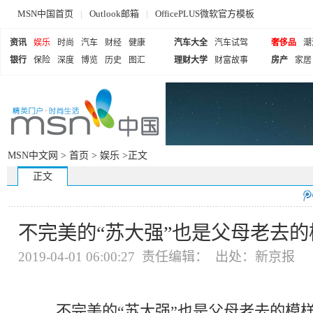
MSN中国首页
|
Outlook邮箱
|
OfficePLUS微软官方模板
资讯
娱乐
时尚
汽车
财经
健康
汽车大全
汽车试驾
奢侈品
潮
银行
保险
深度
博览
历史
图汇
理财大学
财富故事
房产
家居
MSN中文网 >
首页
>
娱乐
>正文
正文
不完美的“苏大强”也是父母老去的
2019-04-01 06:00:27 责任编辑： 出处：新京报
不完美的“苏大强”也是父母老去的模