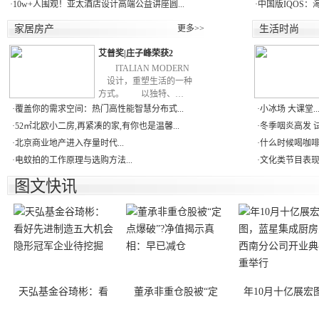
·
10w+人围观！亚太酒店设计高端公益讲座圆...
·
中国版IQOS：
家居房产
更多>>
生活时尚
艾普奖|庄子峰荣获2
ITALIAN MODERN
设计，重塑生活的一种
方式。 以独特、…
·
覆盖你的需求空间：热门高性能智慧分布式...
·
小冰场 大课堂..
·
52㎡北欧小二房,再紧凑的家,有你也是温馨...
·
冬季咽炎高发 试
·
北京商业地产进入存量时代...
·
什么时候喝咖啡？
·
电蚊拍的工作原理与选购方法...
·
文化类节目表现抢眼
图文快讯
天弘基金谷琦彬：看
董承非重仓股被“定
年10月十亿展宏