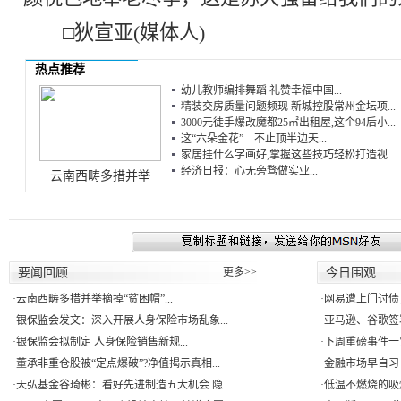
□狄宣亚(媒体人)
热点推荐
幼儿教师编排舞蹈 礼赞幸福中国...
精装交房质量问题频现 新城控股常州金坛项...
3000元徒手爆改魔都25㎡出租屋,这个94后小...
这“六朵金花” 不止顶半边天...
家居挂什么字画好,掌握这些技巧轻松打造视...
经济日报：心无旁骛做实业...
云南西畴多措并举
要闻回顾
更多>>
今日围观
·
云南西畴多措并举摘掉“贫困帽”...
·
网易遭上门讨债
·
银保监会发文：深入开展人身保险市场乱象...
·
亚马逊、谷歌签署
·
银保监会拟制定 人身保险销售新规...
·
下周重磅事件一
·
董承非重仓股被“定点爆破”?净值揭示真相...
·
金融市场早自习：
·
天弘基金谷琦彬：看好先进制造五大机会 隐...
·
低温不燃烧的吸