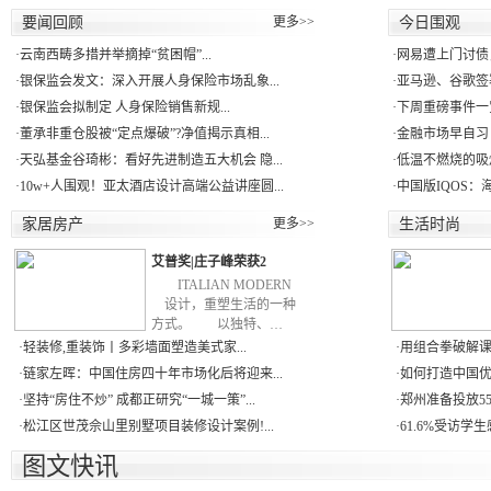
要闻回顾
更多>>
今日围观
·
云南西畴多措并举摘掉“贫困帽”...
·
网易遭上门讨债
·
银保监会发文：深入开展人身保险市场乱象...
·
亚马逊、谷歌签署
·
银保监会拟制定 人身保险销售新规...
·
下周重磅事件一
·
董承非重仓股被“定点爆破”?净值揭示真相...
·
金融市场早自习：
·
天弘基金谷琦彬：看好先进制造五大机会 隐...
·
低温不燃烧的吸
·
10w+人围观！亚太酒店设计高端公益讲座圆...
·
中国版IQOS：
家居房产
更多>>
生活时尚
艾普奖|庄子峰荣获2
ITALIAN MODERN
设计，重塑生活的一种
方式。 以独特、…
·
轻装修,重装饰丨多彩墙面塑造美式家...
·
用组合拳破解课外
·
链家左晖：中国住房四十年市场化后将迎来...
·
如何打造中国优秀
·
坚持“房住不炒” 成都正研究“一城一策”...
·
郑州准备投放55
·
松江区世茂佘山里别墅项目装修设计案例!...
·
61.6%受访学
图文快讯