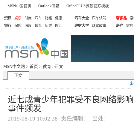
MSN中国首页
|
Outlook邮箱
|
OfficePLUS微软官方模板
资讯
娱乐
时尚
汽车
财经
健康
汽车大全
汽车试驾
奢侈品
潮
银行
保险
深度
博览
历史
图汇
理财大学
财富故事
房产
家居
MSN中文网 >
首页
>
教育
>正文
正文
近七成青少年犯罪受不良网络影响
事件频发
2019-08-19 10:02:38 责任编辑： 出处：